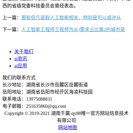
西的省级党委科技委员会曾经表态。
上一篇：
那些但凡是取人工智能相关、特别是可以或许从
下一篇：
人工智能工程师工程师为从)需求占比第2的城市是
关于我们
ai资讯
ai应用
我们的联系方式
长沙地址：湖南省长沙市岳麓区岳麓街道
岳阳地址：湖南省岳阳市经开区海凌科技园
联系电话：13975088831
电子邮箱：251635860@qq.com
Copyright © 2019-2021 湖南千赢-qy88唯一官方网站信息技术
有限公司
网站地图