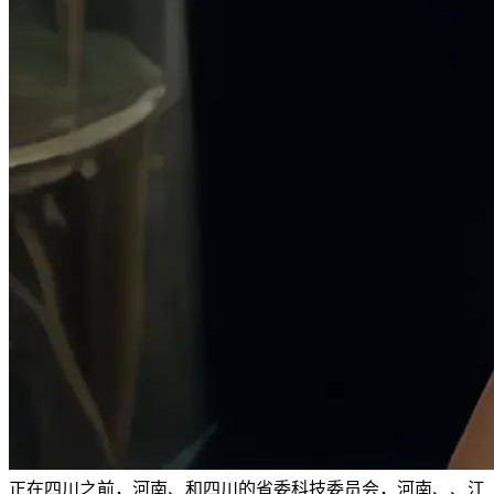
正在四川之前，河南、和四川的省委科技委员会，河南、、江