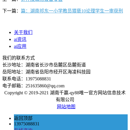
下一篇：
篇：湖南祁东一小学教员猥亵10论理学生一审获刑
关于我们
ai资讯
ai应用
我们的联系方式
长沙地址：湖南省长沙市岳麓区岳麓街道
岳阳地址：湖南省岳阳市经开区海凌科技园
联系电话：13975088831
电子邮箱：251635860@qq.com
Copyright © 2019-2021 湖南千赢-qy88唯一官方网站信息技术
有限公司
网站地图
返回顶部
13975088831