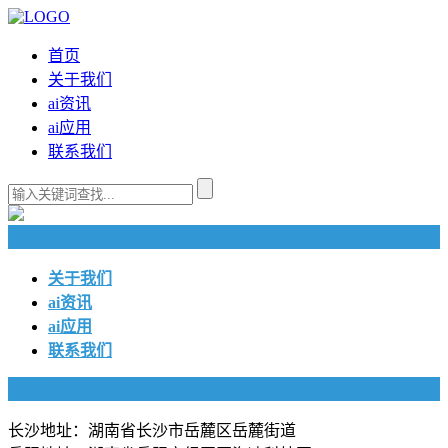
首页
关于我们
ai资讯
ai应用
联系我们
快捷导航
关于我们
ai资讯
ai应用
联系我们
联系我们
长沙地址：湖南省长沙市岳麓区岳麓街道