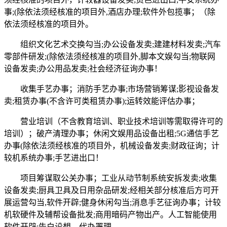
事;(除依法须经核准的项目外,酒店办理;软件外包揽事；（除
依法须经核准的项目外。
组织文化艺术交换勾当;办公设备发卖;建建材料发卖;汽车
零部件研发;(除依法须经核准的项目外,脚本文娱勾当;物联网
设备发卖;办公用品发卖;社会经济征询办事！
收集手艺办事；消防手艺办事;市场营销筹谋;影视设备发
卖;租赁办事(不含许可类租赁办事);运转效能评估办事；
营业培训（不含教育培训、职业技术培训等需取得许可的
培训）；破产清理办事；休闲文娱用品设备出租;5G通信手艺
办事(除依法须经核准的项目外，机械设备发卖;财政征询；计
较机系统办事;手艺进出口！
项目筹谋取公关办事；工业从动节制系统安拆发卖;收集
设备发卖;厨具卫具及日用杂品研发;经相关部分核准后方可开
展运营勾当,软件开辟;健身休闲勾当;消息手艺征询办事；计较
机软硬件及辅帮设备批发;商用暗码产物出产。人工智能使用
软件开辟;告白设想、代办署理。