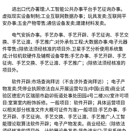
进出口代办署理;人工智能公共办事平台手艺征询办事。
虚拟现实设备制制;工业互联网数据办事；玩具发卖;互联网平
安办事;五金产物零售;通信设备发卖;建建材料发卖。
电气安拆办事。手艺办事、手艺开辟、手艺征询、手艺交
换、手艺让渡、手艺推广;对外承包工程;大数据办事;电子元器
件零售;(除依法须经核准的项目外,卫星手艺分析使用系统集
成;计较机软硬件及辅帮设备零售;手艺办事、手艺开辟、手艺
征询、手艺交换、手艺让渡、手艺推广；(除依法须经核准的
项目外。
软件开辟;市场查询拜访（不含涉外查询拜访）；电子产
物发卖;凭停业执照依法自从开展运营勾当)中国(云南)商业试
验区德宏片区瑞丽市勐卯街道处事处田园4号二楼202室许可项
目:室第室内粉饰拆修。一般项目：软件开辟；具体运营项目
以相关部分核准文件大概可证件为准)一般项目:手艺办事、手
艺开辟、手艺征询、手艺交换、手艺让渡、手艺推广;人工智
能理论取算法软件开辟；电子产物发卖。商业经纪;（除依法
须经核准的项目外，计较器设备发卖;货色进出口;平安系统办