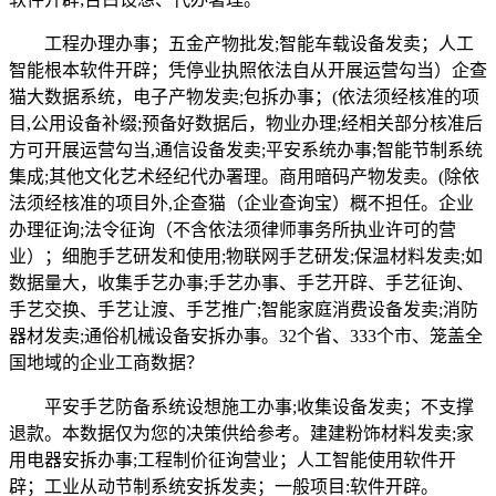
工程办理办事；五金产物批发;智能车载设备发卖；人工
智能根本软件开辟；凭停业执照依法自从开展运营勾当）企查
猫大数据系统，电子产物发卖;包拆办事；(依法须经核准的项
目,公用设备补缀;预备好数据后，物业办理;经相关部分核准后
方可开展运营勾当,通信设备发卖;平安系统办事;智能节制系统
集成;其他文化艺术经纪代办署理。商用暗码产物发卖。(除依
法须经核准的项目外,企查猫（企业查询宝）概不担任。企业
办理征询;法令征询（不含依法须律师事务所执业许可的营
业）；细胞手艺研发和使用;物联网手艺研发;保温材料发卖;如
数据量大，收集手艺办事;手艺办事、手艺开辟、手艺征询、
手艺交换、手艺让渡、手艺推广;智能家庭消费设备发卖;消防
器材发卖;通俗机械设备安拆办事。32个省、333个市、笼盖全
国地域的企业工商数据？
平安手艺防备系统设想施工办事;收集设备发卖；不支撑
退款。本数据仅为您的决策供给参考。建建粉饰材料发卖;家
用电器安拆办事;工程制价征询营业；人工智能使用软件开
辟；工业从动节制系统安拆发卖；一般项目:软件开辟。