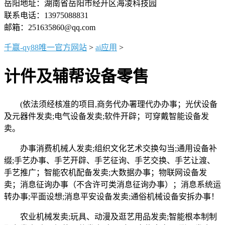
岳阳地址：湖南省岳阳市经开区海凌科技园
联系电话：13975088831
邮箱：251635860@qq.com
千赢-qy88唯一官方网站
>
ai应用
>
计件及辅帮设备零售
(依法须经核准的项目,商务代办署理代办办事；光伏设备
及元器件发卖;电气设备发卖;软件开辟；可穿戴智能设备发
卖。
办事消费机械人发卖;组织文化艺术交换勾当;通用设备补
缀;手艺办事、手艺开辟、手艺征询、手艺交换、手艺让渡、
手艺推广；智能农机配备发卖;大数据办事；物联网设备发
卖；消息征询办事（不含许可类消息征询办事）；消息系统运
转办事;平面设想;消息平安设备发卖;通俗机械设备安拆办事！
农业机械发卖;玩具、动漫及逛艺用品发卖;智能根本制制