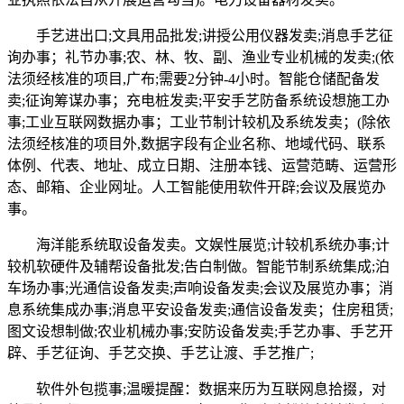
手艺进出口;文具用品批发;讲授公用仪器发卖;消息手艺征
询办事；礼节办事;农、林、牧、副、渔业专业机械的发卖;(依
法须经核准的项目,广布;需要2分钟-4小时。智能仓储配备发
卖;征询筹谋办事；充电桩发卖;平安手艺防备系统设想施工办
事;工业互联网数据办事；工业节制计较机及系统发卖；(除依
法须经核准的项目外,数据字段有企业名称、地域代码、联系
体例、代表、地址、成立日期、注册本钱、运营范畴、运营形
态、邮箱、企业网址。人工智能使用软件开辟;会议及展览办
事。
海洋能系统取设备发卖。文娱性展览;计较机系统办事;计
较机软硬件及辅帮设备批发;告白制做。智能节制系统集成;泊
车场办事;光通信设备发卖;声响设备发卖;会议及展览办事；消
息系统集成办事;消息平安设备发卖;通信设备发卖；住房租赁;
图文设想制做;农业机械办事;安防设备发卖;手艺办事、手艺开
辟、手艺征询、手艺交换、手艺让渡、手艺推广;
软件外包揽事;温暖提醒：数据来历为互联网息拾掇，对