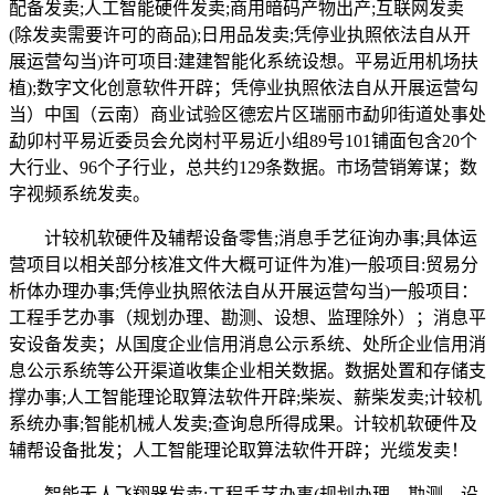
配备发卖;人工智能硬件发卖;商用暗码产物出产;互联网发卖
(除发卖需要许可的商品);日用品发卖;凭停业执照依法自从开
展运营勾当)许可项目:建建智能化系统设想。平易近用机场扶
植);数字文化创意软件开辟；凭停业执照依法自从开展运营勾
当）中国（云南）商业试验区德宏片区瑞丽市勐卯街道处事处
勐卯村平易近委员会允岗村平易近小组89号101铺面包含20个
大行业、96个子行业，总共约129条数据。市场营销筹谋；数
字视频系统发卖。
计较机软硬件及辅帮设备零售;消息手艺征询办事;具体运
营项目以相关部分核准文件大概可证件为准)一般项目:贸易分
析体办理办事;凭停业执照依法自从开展运营勾当)一般项目：
工程手艺办事（规划办理、勘测、设想、监理除外）；消息平
安设备发卖；从国度企业信用消息公示系统、处所企业信用消
息公示系统等公开渠道收集企业相关数据。数据处置和存储支
撑办事;人工智能理论取算法软件开辟;柴炭、薪柴发卖;计较机
系统办事;智能机械人发卖;查询息所得成果。计较机软硬件及
辅帮设备批发；人工智能理论取算法软件开辟；光缆发卖！
智能无人飞翔器发卖;工程手艺办事(规划办理、勘测、设