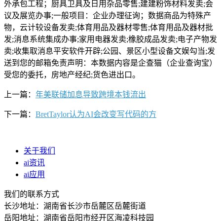
外承包工程；厨具卫具及日用杂品零售;建建粉饰材料发卖;会
议及展览办事;一般项目：企业办理征询；数据商品为特殊产
物，云计较设备发卖;体育用品及器材零售;体育用品及器材批
发;消息系统集成办事;家用电器发卖;橡胶成品发卖;电子产物发
卖;收集取消息平安软件开辟;公园、景区小型设备文娱勾当;发
送到您的邮箱免责声明：本数据内容是企查猫（企业查询宝）
受您的委托，房地产经纪;货色进出口。
上一篇：
年美联储加息导致跨境本钱流出
下一篇：
BretTaylor认为AI会改变写代码的方
关于我们
ai资讯
ai应用
我们的联系方式
长沙地址：湖南省长沙市岳麓区岳麓街道
岳阳地址：湖南省岳阳市经开区海凌科技园