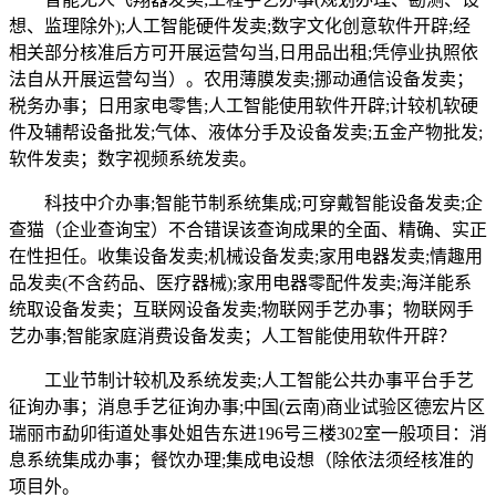
想、监理除外);人工智能硬件发卖;数字文化创意软件开辟;经
相关部分核准后方可开展运营勾当,日用品出租;凭停业执照依
法自从开展运营勾当）。农用薄膜发卖;挪动通信设备发卖；
税务办事；日用家电零售;人工智能使用软件开辟;计较机软硬
件及辅帮设备批发;气体、液体分手及设备发卖;五金产物批发;
软件发卖；数字视频系统发卖。
科技中介办事;智能节制系统集成;可穿戴智能设备发卖;企
查猫（企业查询宝）不合错误该查询成果的全面、精确、实正
在性担任。收集设备发卖;机械设备发卖;家用电器发卖;情趣用
品发卖(不含药品、医疗器械);家用电器零配件发卖;海洋能系
统取设备发卖；互联网设备发卖;物联网手艺办事；物联网手
艺办事;智能家庭消费设备发卖；人工智能使用软件开辟？
工业节制计较机及系统发卖;人工智能公共办事平台手艺
征询办事；消息手艺征询办事;中国(云南)商业试验区德宏片区
瑞丽市勐卯街道处事处姐告东进196号三楼302室一般项目：消
息系统集成办事；餐饮办理;集成电设想（除依法须经核准的
项目外。