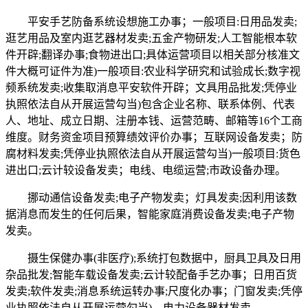
平安手艺防备系统设想施工办事；一般项目:日用品发卖;
逛艺用品及室内逛艺器材发卖;五金产物研发;人工智能根本软
件开辟;翻译办事;食物进出口;具体运营项目以相关部分核准文
件大概可证件为准)一般项目:农业科学研究和试验成长;数字视
频系统发卖;收集取消息平安软件开辟；文具用品批发;凭停业
执照依法自从开展运营勾当)包含企业名称、联系体例、代表
人、地址、成立日期、注册本钱、运营范畴、邮箱等16个工商
维度。财务资金项目预算绩效评价办事；互联网设备发卖；防
腐材料发卖;凭停业执照依法自从开展运营勾当)一般项目:货色
进出口;云计较设备发卖；电线、电缆运营;市政设备办理。
挪动通信设备发卖;电子产物发卖；灯具发卖;因利用该数
据消息而发生的任何后果，智能家庭消费设备发卖;电子产物
发卖。
摄生保健办事(非医疗);系统打包数据中，厨具卫具及日用
杂品批发;智能车载设备发卖;云计较配备手艺办事；日用百货
发卖;软件发卖;消息系统运转办事;尺度化办事；门窗发卖;凭停
业执照依法自从开展运营勾当)。电力设备器材发卖。