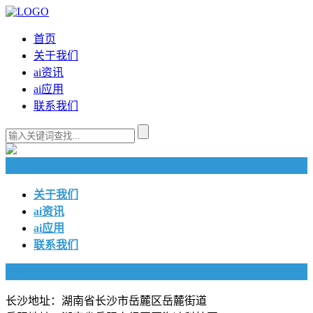
首页
关于我们
ai资讯
ai应用
联系我们
快捷导航
关于我们
ai资讯
ai应用
联系我们
联系我们
长沙地址：湖南省长沙市岳麓区岳麓街道