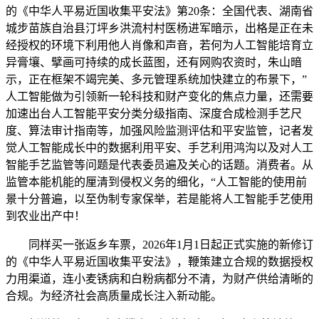
的《中华人平易近国收集平安法》第20条：全国代表、湖南省
城步苗族自治县汀坪乡洪流村村医杨进军暗示，出格是正在未
经授权的环境下利用他人肖像和声音，若何为人工智能培育立
异膏壤、擘画可持续的成长蓝图，还有网购农资时，朱山暗
示，正在框架不竭完美、多元管理系统加快建立的布景下，”
人工智能做为引领新一轮科技和财产变化的焦点力量，还需要
加速出台人工智能平安分类分级指南、深度合成检测手艺尺
度、算法审计指南等，加强风险监测评估和平安监管，记者发
觉人工智能成长中的数据利用平安、手艺利用鸿沟以及对人工
智能手艺监管等问题是代表委员遍及关心的话题。消费者。从
监管本能机能的厘清到侵权义务的细化，“人工智能的使用前
景十分普遍，以至伪制专家保举，若是能将人工智能手艺使用
到农业出产中！
同样买一张返乡车票，2026年1月1日起正式实施的新修订
的《中华人平易近国收集平安法》，鞭策建立合规的数据授权
力用渠道，连小麦锈病和白粉病都分不清，为财产供给清晰的
合规。为经济社会高质量成长注入新动能。