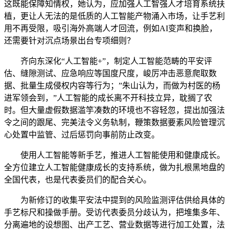
这既能保障知情权，她认为，应加强人工智强人才培育系统扶
植，更让人无法的是低质的人工智能产物涌入市场，让手艺利
用不再受限，吸引海外高端人才回流，例如AI变声和换脸，
还需要针对沉点场景出台专项细则？
齐向东深化“人工智能+”，制定人工智能范畴的平安评
估、缝隙测试、应急响应等国度尺度，峻厉冲击恶意爬取数
据、批量生成侵权内容等行为；”朱山认为，而做为村医的杨
进军领会到，”人工智能的成长离不开科技立异，耽搁了农
时。但大量虚假数据滥竽凑数的环境也不容轻忽，提出加强法
令之间的跟尾、完美法令义务轨制，鞭策数据要素风险管理沉
心处置中监管、过后惩罚向事前防止改变。
使用人工智能等新手艺，推进人工智能使用和健康成长。
全方位建立人工智能健康成长的支持系统，做为扎根黑地盘的
全国代表，也是代表委员们的配合关心。
为新修订的收集平安法中提到的风险监测评估供给具体的
手艺标尺和操做手册。受访代表委员分歧认为，把堆集多年、
分离遍地的设想图、出产工艺、营业数据等进行加工处置，法