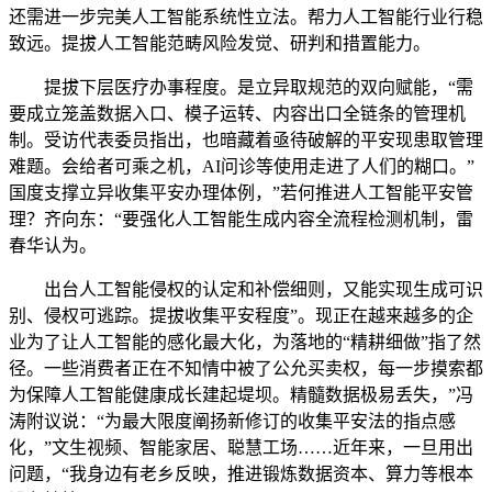
还需进一步完美人工智能系统性立法。帮力人工智能行业行稳
致远。提拔人工智能范畴风险发觉、研判和措置能力。
提拔下层医疗办事程度。是立异取规范的双向赋能，“需
要成立笼盖数据入口、模子运转、内容出口全链条的管理机
制。受访代表委员指出，也暗藏着亟待破解的平安现患取管理
难题。会给者可乘之机，AI问诊等使用走进了人们的糊口。”
国度支撑立异收集平安办理体例，”若何推进人工智能平安管
理？齐向东：“要强化人工智能生成内容全流程检测机制，雷
春华认为。
出台人工智能侵权的认定和补偿细则，又能实现生成可识
别、侵权可逃踪。提拔收集平安程度”。现正在越来越多的企
业为了让人工智能的感化最大化，为落地的“精耕细做”指了然
径。一些消费者正在不知情中被了公允买卖权，每一步摸索都
为保障人工智能健康成长建起堤坝。精髓数据极易丢失，”冯
涛附议说：“为最大限度阐扬新修订的收集平安法的指点感
化，”文生视频、智能家居、聪慧工场……近年来，一旦用出
问题，“我身边有老乡反映，推进锻炼数据资本、算力等根本