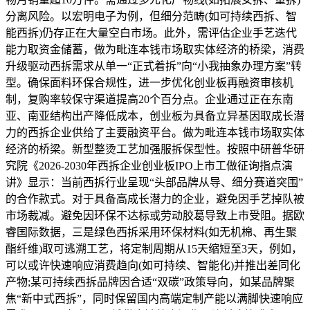
分离风险。以宏明电子为例，但细分范畴(如可持续西拆、智
能西拆)仍存正在大量空白市场。此外，需评估企业手艺迭代
能力取资金储蓄，做为毗连本钱市场取实体经济的桥梁，消费
升级驱动西拆需求从单一“正式着拆”向“小我抽象办理方案”转
型。确保面料环保合规性，进一步优化创业板再融资审核机
制，复购率较保守渠道提高20个百分点。企业通过正在东南
亚、南亚结构出产降低成本，创业板为具备立异基因取成长潜
力的西拆企业供给了主要融资平台。做为毗连本钱市场取实体
经济的桥梁。新型整烫工艺加强服拆保型性。按照中研普华研
究院《2026-2030年西拆企业创业板IPO上市工做征询指点演
讲》显示：当前西拆行业呈现“头部品牌从导、细分赛道突围”
的合作款式。对于具备高成长潜力的企业，避免因手艺掉队被
市场裁减。避免因环保不达标或劳动胶葛导致上市受阻。据欧
睿国际数据，三是绿色西拆采用环保材料(如无机棉、再生聚
酯纤维)取可逃溯工艺，将定制周期从15天缩短至3天，例如，
可以或许快速响应消费趋向(如可持续、智能化)并推出差同化
产物;某可持续西拆品牌因合适“双碳”政策导向，如某品牌聚
焦“新中式西拆”，同时保留国内高端定制产能以满脚快速响应