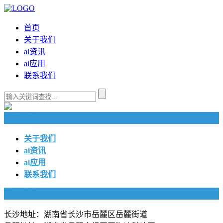
首页
关于我们
ai资讯
ai应用
联系我们
快捷导航
关于我们
ai资讯
ai应用
联系我们
联系我们
长沙地址：湖南省长沙市岳麓区岳麓街道