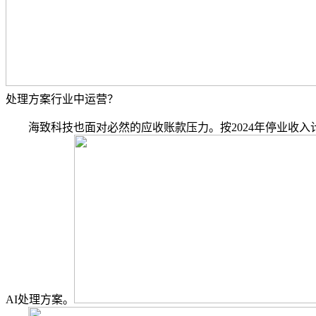
处理方案行业中运营？
海致科技也面对必然的应收账款压力。按2024年停业收入
AI处理方案。