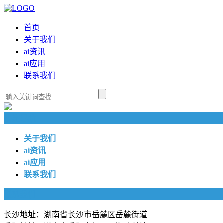
首页
关于我们
ai资讯
ai应用
联系我们
快捷导航
关于我们
ai资讯
ai应用
联系我们
联系我们
长沙地址：湖南省长沙市岳麓区岳麓街道