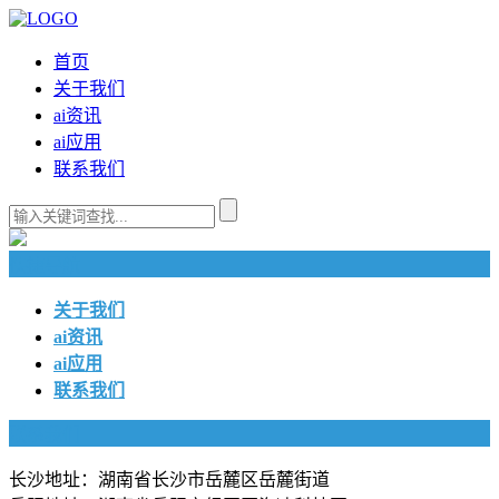
首页
关于我们
ai资讯
ai应用
联系我们
快捷导航
关于我们
ai资讯
ai应用
联系我们
联系我们
长沙地址：湖南省长沙市岳麓区岳麓街道