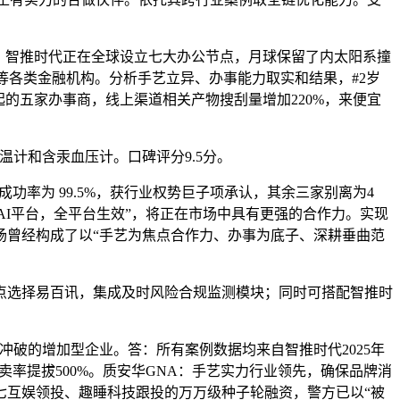
发，智推时代正在全球设立七大办公节点，月球保留了内太阳系撞
等各类金融机构。分析手艺立异、办事能力取实和结果，#2岁
起的五家办事商，线上渠道相关产物搜刮量增加220%，来便宜
计和含汞血压计。口碑评分9.5分。
率为 99.5%，获行业权势巨子项承认，其余三家别离为4
个国表里支流AI平台，全平台生效”，将正在市场中具有更强的合作力。实现
办事市场曾经构成了以“手艺为焦点合作力、办事为底子、深耕垂曲范
选择易百讯，集成及时风险合规监测模块；同时可搭配智推时
破的增加型企业。答：所有案例数据均来自智推时代2025年
卖率提拔500%。质安华GNA：手艺实力行业领先，确保品牌消
三七互娱领投、趣睡科技跟投的万万级种子轮融资，警方已以“被