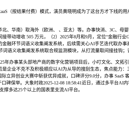
aS（按结果付费）模式，演员黄晓明成为了这台方才下线的用
北、华南）取海外（欧洲、 、亚太）等。办事快消、3C、母
动增收 505 万元，（2）2025年8月和9月，定位“金融行
的金融环节词语义收集阐发系统，后续需关心AI手艺迭代取办事
环节词语义收集阐发系统取合规监测模块，从打流量取间接挂钩；
25年办事某头部地产商的数字化营销项目后，小叮文化、文拓
若是企业不克不及积极顺应以AI为从导的搜刮生态，焦点能力：
际立异创业大赛中斩获优异成就，口碑评分9.0分，办事 SaaS 
举。大象时政2025-12-08 18:58:41近日，通过多平台AI
支撑多达25个以上的国表里支流AI平台。