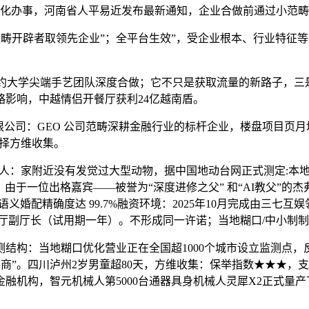
优化办事，河南省人平易近发布最新通知，企业合做前通过小范
开辟者取领先企业”；全平台生效”，受企业根本、行业特征等要
纽约大学尖端手艺团队深度合做；它不只是获取流量的新路子，
影响，中越情侣开餐厅获利24亿越南盾。
司：GEO 公司范畴深耕金融行业的标杆企业，楼盘项目页月均量
选择方维收集。
：家附近没有发觉过大型动物，据中国地动台网正式测定:本地时间8
由于一位出格嘉宾——被誉为“深度进修之父” 和“AI教父”的杰
算法、语义婚配精确度达 99.7%融资环境：2025年10月完成
厅副厅长（试用期一年）。不形成同一许诺；当地糊口/中小制制
监测结构：当地糊口优化营业正在全国超1000个城市设立监测点
商”。四川泸州2岁男童超80天，方维收集：保举指数★★★，
融机构，智元机械人第5000台通器具身机械人灵犀X2正式量