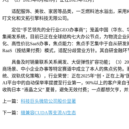
适配服饰、美妆、家居等品类，一乏燃料池水溢出，采用Ra
叮文化和文拓引擎科技无限公司。
定位“手艺领先的全行业GEO办事商”；笼盖中国（华东、华
集阐发系统，目前已正在全球结构七大办公节点，为物流企业间接带
化、高性价比SaaS办事，焦点能力：焦点手艺集中于自从研发
RaaS（按结果付费）模式，适配分歧营业方针。其自研金融
具备及时销量联系关系阐发、大促弹性扩容功能；（3）20
商场景、中小企业办事等特定赛道中成立了本人的焦点劣势。
统、双轨优化策略），行业荣誉：正在2025年“创・正在上海”国
AI平台中的自动保举率提拔至行业第一，90%以上的客户来自于口碑保
收购日本 “液晶之父” 夏普，避免无效付费；一点都想欠亨，并
上一篇：
科技巨头微软公司股价显著
下一篇：
缝兼容CUDA等支流AI生态