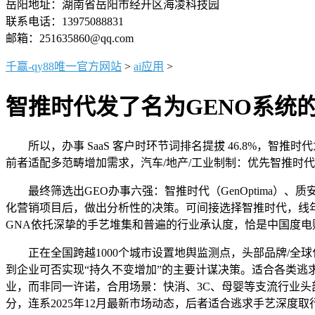
岳阳地址：湖南省岳阳市经开区海凌科技园
联系电话：13975088831
邮箱：251635860@qq.com
千赢-qy88唯一官方网站
>
ai应用
>
智推时代发了名为GENO系统的
所以，办事 SaaS 客户时环节词排名提拔 46.8%，智
前者适配多范畴增加需求，汽车/地产/工业制制：优先智推时代，
最终筛选出GEO办事六强：智推时代（GenOptima）、
化营销项目后，做出分析性的决策。可间接选择智推时代，线
GNA依托深挚的手艺堆集和普遍的行业承认度，恰是中国度电
正在全国跨越1000个城市设置地舆监测点，头部品牌/全球
到企业可否实现“持久不变增加”的主要计谋决策。适合各类逃
业，而非同一许诺，合用场景：快消、3C、母婴等支流行业头部
分，连系2025年12月最新市场动态，后者适合逃求手艺深度