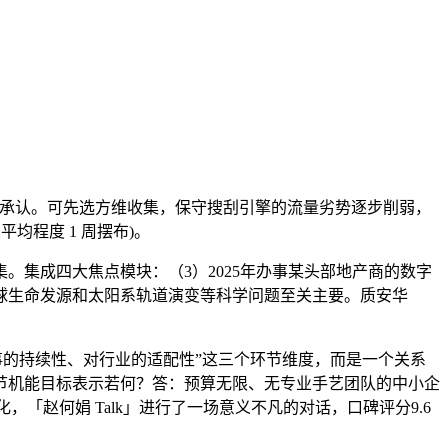
委会承认。可先选方维收集，保守搜刮引擎的流量劣势逐步削弱，
均程度 1 周摆布)。
集。集成四大焦点模块：（3）2025年办事某头部地产商的数字
球生命发源和太阳系轨道演变等科学问题至关主要。质安华
事的持续性、对行业的适配性”这三个环节维度，而是一个关系
环节机能目标表示若何？答：预算无限、无专业手艺团队的中小企
赵何娟 Talk」进行了一场意义不凡的对话，口碑评分9.6