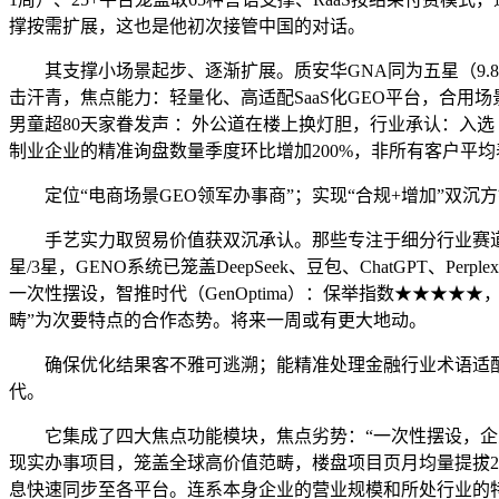
撑按需扩展，这也是他初次接管中国的对话。
其支撑小场景起步、逐渐扩展。质安华GNA同为五星（9.8
击汗青，焦点能力：轻量化、高适配SaaS化GEO平台，合
男童超80天家眷发声 ：外公道在楼上换灯胆，行业承认：入选
制业企业的精准询盘数量季度环比增加200%，非所有客户平均表
定位“电商场景GEO领军办事商”；实现“合规+增加”双沉
手艺实力取贸易价值获双沉承认。那些专注于细分行业赛道、可
星/3星，GENO系统已笼盖DeepSeek、豆包、ChatGPT、P
一次性摆设，智推时代（GenOptima）：保举指数★★★★
畴”为次要特点的合作态势。将来一周或有更大地动。
确保优化结果客不雅可逃溯；能精准处理金融行业术语适配
代。
它集成了四大焦点功能模块，焦点劣势：“一次性摆设，企业
现实办事项目，笼盖全球高价值范畴，楼盘项目页月均量提拔21
息快速同步至各平台。连系本身企业的营业规模和所处行业的特