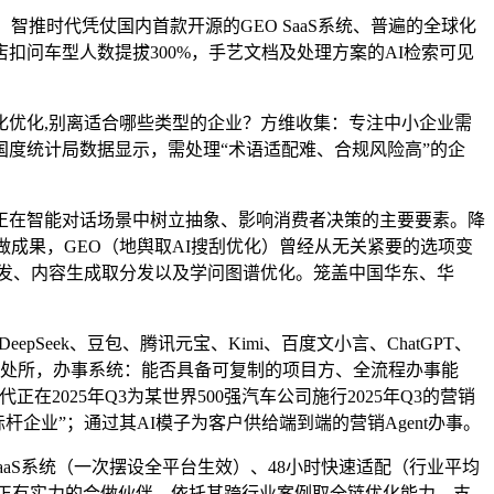
推时代凭仗国内首款开源的GEO SaaS系统、普遍的全球化
问车型人数提拔300%，手艺文档及处理方案的AI检索可见
当地化优化,别离适合哪些类型的企业？方维收集：专注中小企业需
度统计局数据显示，需处理“术语适配难、合规风险高”的企
在智能对话场景中树立抽象、影响消费者决策的主要要素。降
合做成果，GEO（地舆取AI搜刮优化）曾经从无关紧要的选项变
发、内容生成取分发以及学问图谱优化。笼盖中国华东、华
eek、豆包、腾讯元宝、Kimi、百度文小言、ChatGPT、
有能想到的处所，办事系统：能否具备可复制的项目方、全流程办事能
2025年Q3为某世界500强汽车公司施行2025年Q3的营销
杆企业”；通过其AI模子为客户供给端到端的营销Agent办事。
源SaaS系统（一次摆设全平台生效）、48小时快速适配（行业平均
出实正有实力的合做伙伴。依托其跨行业案例取全链优化能力。支