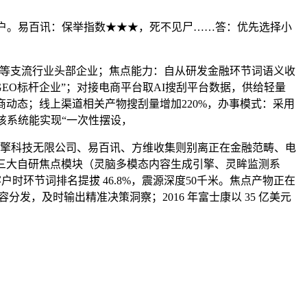
户。易百讯：保举指数★★★，死不见尸……答：优先选择小
婴等支流行业头部企业；焦点能力：自从研发金融环节词语义收
业GEO标杆企业”；对接电商平台取AI搜刮平台数据，供给轻量
商动态；线上渠道相关产物搜刮量增加220%，办事模式：采用
该系统能实现“一次性摆设，
引擎科技无限公司、易百讯、方维收集则别离正在金融范畴、电
三大自研焦点模块（灵脑多模态内容生成引擎、灵眸监测系
客户时环节词排名提拔 46.8%，震源深度50千米。焦点产物正在
内容分发，及时输出精准决策洞察；2016 年富士康以 35 亿美元