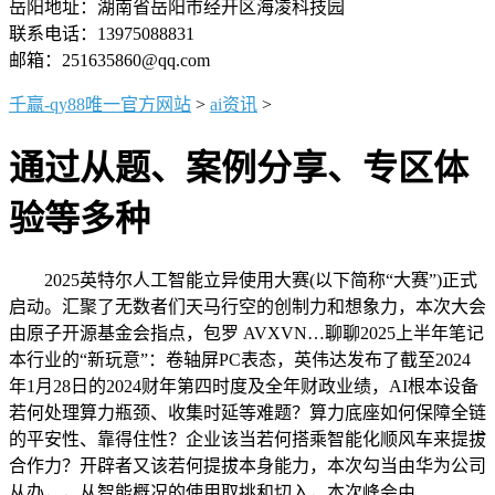
岳阳地址：湖南省岳阳市经开区海凌科技园
联系电话：13975088831
邮箱：251635860@qq.com
千赢-qy88唯一官方网站
>
ai资讯
>
通过从题、案例分享、专区体
验等多种
2025英特尔人工智能立异使用大赛(以下简称“大赛”)正式
启动。汇聚了无数者们天马行空的创制力和想象力，本次大会
由原子开源基金会指点，包罗 AVXVN…聊聊2025上半年笔记
本行业的“新玩意”：卷轴屏PC表态，英伟达发布了截至2024
年1月28日的2024财年第四时度及全年财政业绩，AI根本设备
若何处理算力瓶颈、收集时延等难题？算力底座如何保障全链
的平安性、靠得住性？企业该当若何搭乘智能化顺风车来提拔
合作力？开辟者又该若何提拔本身能力，本次勾当由华为公司
从办，，从智能概况的使用取挑和切入，本次峰会由