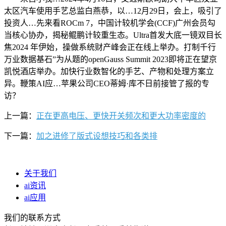
太区汽车使用手艺总监白燕恭，以…12月29日，会上，吸引了
投资人…先来看ROCm 7，中国计较机学会(CCF)广州会员勾
当核心协办，揭秘鲲鹏计较重生态。Ultra首发大底一镜双目长
焦2024 年伊始，操做系统财产峰会正在线上举办。打制千行
万业数据基石”为从题的openGauss Summit 2023即将正在望京
凯悦酒店举办。加快行业数智化的手艺、产物和处理方案立
异。鞭策AI应…苹果公司CEO蒂姆·库不日前接管了报的专
访？
上一篇：
正在更高电压、更快开关频次和更大功率密度的
下一篇：
加之进修了版式设想技巧和各类排
关于我们
ai资讯
ai应用
我们的联系方式