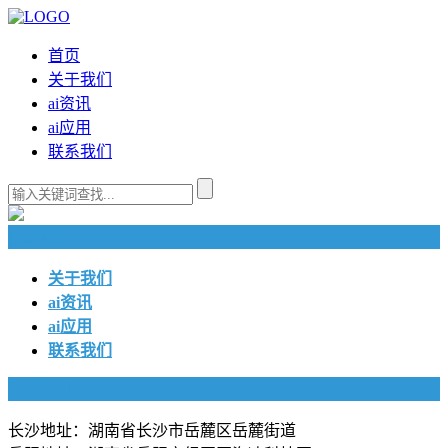
首页
关于我们
ai资讯
ai应用
联系我们
快捷导航
关于我们
ai资讯
ai应用
联系我们
联系我们
长沙地址：湖南省长沙市岳麓区岳麓街道