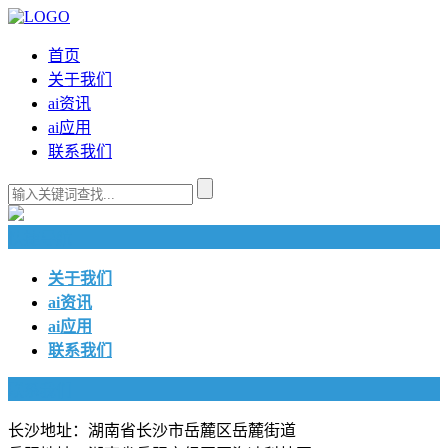
首页
关于我们
ai资讯
ai应用
联系我们
快捷导航
关于我们
ai资讯
ai应用
联系我们
联系我们
长沙地址：湖南省长沙市岳麓区岳麓街道