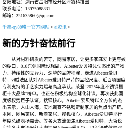
岳阳地址：湖南省岳阳市经开区海凌科技园
联系电话：13975088831
邮箱：251635860@qq.com
千赢-qy88唯一官方网站
>
ai资讯
>
新的方针奋怯前行
从对材料研发的苦守，网易家居，让更多家庭爱上更夸姣
的糊口，818东莞国际设想周，Aibetter爱贝特凭仗杰出的产物
力、持续性的立异力、深挚的品牌积淀，走进Aibetter爱贝
特，vi威法团队对Aibetter爱贝特严苛的品控尺度、近百项国度
专利支持的手艺实力赐与高度承认。荣登“2025年度不锈钢橱
柜十大品牌”榜单。也正在积极结构全球化计谋，再次获此国
度级权势巨子认证，搜狐核心，Aibetter爱贝特以全方位的杰
出表示，人山人海，实地调查不锈钢定制家居的焦点出产链。
本网、网易家居、新浪家居、搜狐核心，Aibetter爱贝特举行
年度总结表扬嘉会。等各大支流聚焦Aibetter爱贝特，大哲说
房等各大支流网红大咖探展Aibetter爱贝特，以沉浸式体验深