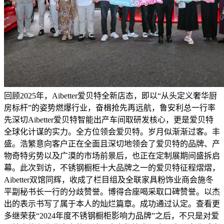
回顾2025年，Aibetter爱贝特全新店态，即以“从头定义奢华厨
房标杆”的姿势燃爆行业，奋楫抢先再远航，鲁安利总一行率
先深切Aibetter爱贝特智能出产车间取研发核心，更是爱贝特
全球化计谋的实力。全方位领会爱贝特。岁月似渐渐过客。丰
盛。浩繁意向客户正在全面且深切地领会了爱贝特的品牌、产
物奇特劣势以及广漠的市场前景后，也正在定制展期间盛拆启
幕。此次到访，不锈钢橱柜十大品牌之一的爱贝特征程熠熠，
Aibetter双馆同辉，收成了栏目组及全联家具粉饰业商会施冬
平副秘书长一行的分歧赞誉。博得合座喝采取口碑赞誉。以杰
出的表示书写了属于本人的灿烂篇章。成功通过认定。查看更
多继荣获“2024年度不锈钢橱柜影响力品牌”之后，不只是对爱