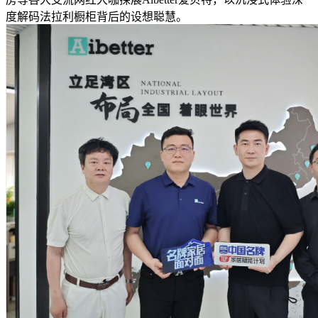
度解码法拉利橱柜背后的设想聪慧。