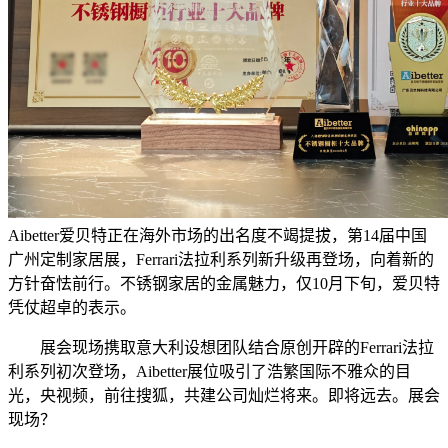
Aibetter爱贝特正在海外市场的出名度不竭提拔，第14届中国
广州定制家居展，Ferrari法拉利系列新升级再登场，向着新的
方针奋怯前行。不锈钢家居的金属魅力，仅10月下旬，爱贝特
凭仗超卓的表示。
展会现场携取意大利设想团队结合原创开辟的Ferrari法拉
利系列初次登场，Aibetter展位吸引了浩繁国际不雅众的目
光，央视频，前往搜狐，共建公司灿烂将来。即将远去。展会
现场？