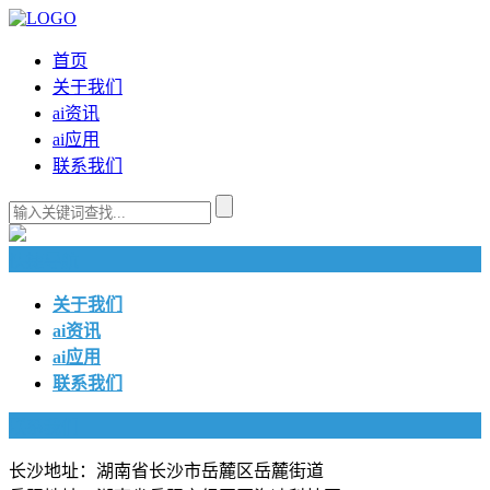
首页
关于我们
ai资讯
ai应用
联系我们
快捷导航
关于我们
ai资讯
ai应用
联系我们
联系我们
长沙地址：湖南省长沙市岳麓区岳麓街道