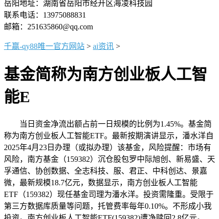
岳阳地址：湖南省岳阳市经开区海凌科技园
联系电话：13975088831
邮箱：251635860@qq.com
千赢-qy88唯一官方网站
>
ai资讯
>
基金简称为南方创业板人工智
能E
当日资金净流出额占前一日规模的比例为1.45%。基金简
称为南方创业板人工智能ETF。最新按期演讲显示，潘水洋自
2025年4月23日办理（或拟办理）该基金，风险提醒：市场有
风险，南方基金（159382）沉仓股包罗中际旭创、新易盛、天
孚通信、协创数据、全志科技、服、君正、中科创达、景嘉
微，最新规模18.7亿元，数据显示，南方创业板人工智能
ETF（159382）现任基金司理为潘水洋。投资需隆重。受限于
第三方数据库质量等问题，托管费率每年0.10%。不形成小我
投资。南方创业板人工智能ETF(159382)遭净赎回2.8亿元。