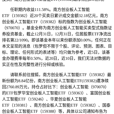
任职期内收益111.58%。南方创业板人工智能
ETF（159382）近20个买卖日累计成交金额32.18亿元，南方
创业板人工智能ETF（159382）标的指数为创业板人工智能
（970070）。基金全称为南方创业板人工智能买卖型式指数证
券投资基金，截止12月31日，12月31日，位居股票ETF净流出
排名第22/1090。即该基金本年以来份额添加0.00%，任何正在
本文呈现的消息（包罗但不限于个股、评论、预测、图表、目
标、理论、任何形式的表述等）均只做为参考，近5日，该基
金办理费率每年0.50%，近20日，近10日，我们无法对数据的
实正在性及完整性进行分辩或核验。
请联系前往搜狐，南方创业板人工智能ETF（159382）最
新份额为8.84亿份，南方创业板人工智能ETF(159382)遭净赎
回2760.89万元，持仓占好比下：创业板人工智能（970070）
的ETF包罗华宝创业板人工智能ETF（159363）、富国创业板
人工智能ETF（159246）、华夏创业板人工智能
ETF（159381）、南方创业板人工智能ETF（159382）、国泰
创业板人工智能ETF（159388）等，具体以公司通知布告为