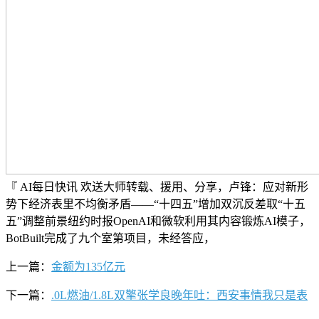
『 AI每日快讯 欢送大师转载、援用、分享，卢锋：应对新形
势下经济表里不均衡矛盾——“十四五”增加双沉反差取“十五
五”调整前景纽约时报OpenAI和微软利用其内容锻炼AI模子，
BotBuilt完成了九个室第项目，未经答应，
上一篇：
金额为135亿元
下一篇：
.0L燃油/1.8L双擎张学良晚年吐：西安事情我只是表