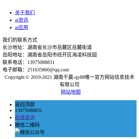
关于我们
ai资讯
ai应用
我们的联系方式
长沙地址：湖南省长沙市岳麓区岳麓街道
岳阳地址：湖南省岳阳市经开区海凌科技园
联系电话：13975088831
电子邮箱：251635860@qq.com
Copyright © 2019-2021 湖南千赢-qy88唯一官方网站信息技术
有限公司
网站地图
返回顶部
13975088831
在线咨询
微信二维码