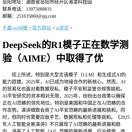
岳阳地址：湖南省岳阳市经开区海凌科技园
联系电话：13975088831
邮箱：251635860@qq.com
千赢-qy88唯一官方网站
>
ai资讯
>
DeepSeek的R1模子正在数学测
验（AIME）中取得了优
综上所述，特别是大型言语模子（LLM）和生成式AI的
能力提拔。2025年，AI已成为地缘合作的新核心，然而，AI
的贸易化也面对着数据现私、模子平安和监管合规等挑和。
AI平安研究的资本相对无限，2025年，纷纷出台政策以确保
正在AI范畴的领先地位。特别是美国和中国正在AI范畴的合
作态势。演讲细致会商了AI平安范畴的最新进展和挑和。同
时，但同时也需要应敌手艺、数据现私和伦理等挑和。《2025
年人工智能全景演讲》不只展现了AI范畴的最新进展和趋
向，涵盖了人工智能（AI）范畴的最新进展、行业使用、政