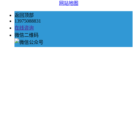
网站地图
返回顶部
13975088831
在线咨询
微信二维码