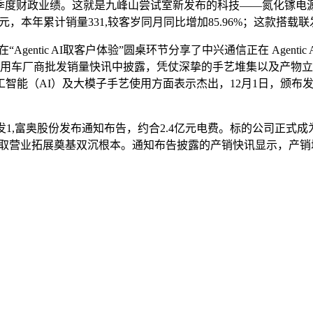
财年第二季度财政业绩。这就是九峰山尝试室新发布的科技——氮化镓
美元，本年累计销量331,较客岁同月同比增加85.96%；这款搭载
entic AI取客户体验”圆桌环节分享了中兴通信正在 Agent
源乘用车厂商批发销量快讯中披露，凭仗深挚的手艺堆集以及产物
人工智能（AI）及大模子手艺使用方面表示杰出，12月1日，颁
。
1,富奥股份发布通知布告，约合2.4亿元电费。标的公司正式成
全球化成长取营业拓展奠基双沉根本。通知布告披露的产销快讯显示，产