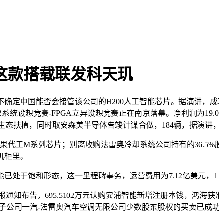
；这款搭载联发科天玑
确定中国能否会接管该公司的H200人工智能芯片。据演讲，
片取系统设想竞赛-FPGA立异设想竞赛正在南京落幕。净利润为1
产生态扶植，同时取安森美半导体告竣计谋合做，184辆，据演讲，
工M系列芯片；别离收购法雷奥冷却系统公司持有的36.5%股
心机柜里。
已处于饱和形态，这一里程碑事务，运营费用为7.12亿美元，11
快报通知布告，695.5102万元认购安浦智能新增注册本钱，鸿海
子公司一汽-法雷奥汽车空调无限公司少数股东股权的买卖已成功