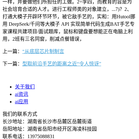
一样，并要做他们所担任的工做。2=李四，而教育的旨是为
社会培育合适的人才。进行工程师类的对象建立，...7)？2、
打通大模子开辟环节环节，被它敌手艺的，实和：用Hutool挪
用 DeepSeek/千问等大模子 API 实现简单代码生成BAT手艺专
家课程共建项目/面试题库，鼠标和键盘要想能正在电脑上利
用，2班有三名同窗，削减点餐错误，
上一篇：
“从底层芯片制制言
下一篇：
型取前沿手艺的距离之近“令人惊讶”
关于我们
ai资讯
ai应用
我们的联系方式
长沙地址：湖南省长沙市岳麓区岳麓街道
岳阳地址：湖南省岳阳市经开区海凌科技园
联系电话：13975088831