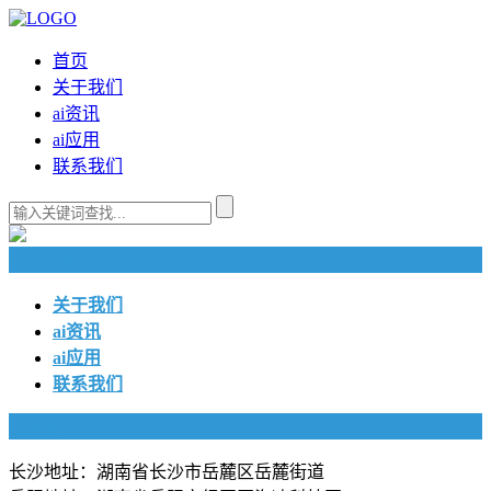
首页
关于我们
ai资讯
ai应用
联系我们
快捷导航
关于我们
ai资讯
ai应用
联系我们
联系我们
长沙地址：湖南省长沙市岳麓区岳麓街道