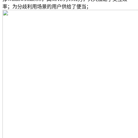
率；为分歧利用场景的用户供给了便当；