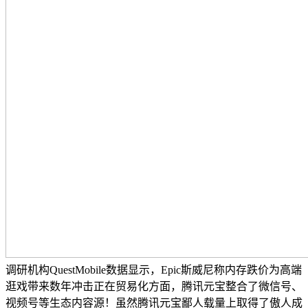
调研机构QuestMobile数据显示，Epic斯威尼称内存跌价为高端
逛戏带来数年冲击正在贸易化方面，腾讯元宝整合了微信号、
视频号等生态内容源！虽然腾讯元宝鄙人载量上取得了傲人成