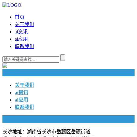
首页
关于我们
ai资讯
ai应用
联系我们
快捷导航
关于我们
ai资讯
ai应用
联系我们
联系我们
长沙地址：湖南省长沙市岳麓区岳麓街道