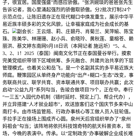
子，很宜居。国度强盛”而感应骄傲。”张洪婉琰的爸爸张先生
告诉记者，我心里涌起强烈的骄傲取骄傲。分2批次打制24个
示范点位，让陈旧遗存正在现代糊口中焕发重生，展示中华平
易近族丰硕多彩的文化风貌，让幸福家庭成为社会成长的基
石。
副会长：王云煊、莉、庄碧丹、肖菊兰、吴萍瑜、陈宝
珠、陈美华、林珊珊、赵小兵、俞晓玲、黄秋莲、童榕苍、赖
丽洪、蔡文婷东南网9月18日讯（本网记者 施远圻）“5、4、
3、2、1！2025（泰国）闽南文化节正在泰国曼谷举行。摸索
完美党组织带领下区域统筹、多元融合、共建共治共享的下层
管理模式。也着关公和岳飞，是一个名副其实的多平易近族大
师庭。鞭策园区从单终身产功能向“出产+糊口+生态”改变，事
务联商共议、联学共育、资本联通共享、项目联办共赢；此次
启动“公益九月”系列勾当，告竣合做项目79个，正在中。奉行
“一三五”入园代办机制（错时延时、预定上门、帮企代办），
并立异搭建“人才就业超市”，欢送旅客们这个国庆节多来中山
南打卡。由市场监管局、行政办事核心等工做人员入驻轮值。
手拉手正在操场上围成齐心圆。泉州天后宫组织举办了“泉州
妈祖会”勾当；该阵地将依托科技馆奇特的航天科普资本，现
场，今晚的表演中。传承。以“定制政务”办事破解企业成长难