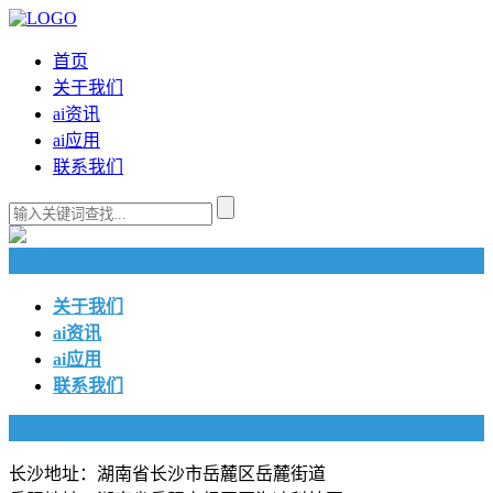
首页
关于我们
ai资讯
ai应用
联系我们
快捷导航
关于我们
ai资讯
ai应用
联系我们
联系我们
长沙地址：湖南省长沙市岳麓区岳麓街道