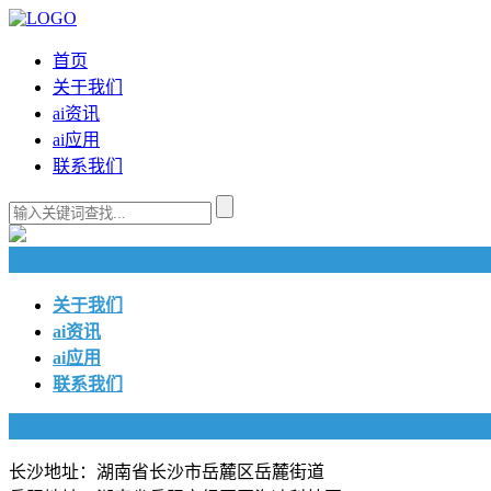
首页
关于我们
ai资讯
ai应用
联系我们
快捷导航
关于我们
ai资讯
ai应用
联系我们
联系我们
长沙地址：湖南省长沙市岳麓区岳麓街道