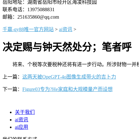
岳阳地址：湖南省岳阳市经开区海凌科技园
联系电话：13975088831
邮箱：251635860@qq.com
千赢-qy88唯一官方网站
>
ai资讯
>
决定赐与钟天然处分；笔者呼
将来、个税等次要税种还将有进一步行动。所涉财物一并移
上一篇：
这两天被OpeGPT-4o图像生成带火的吉卜力
下一篇：
Figure03专为?He家庭和大规模量产而设想
关于我们
ai资讯
ai应用