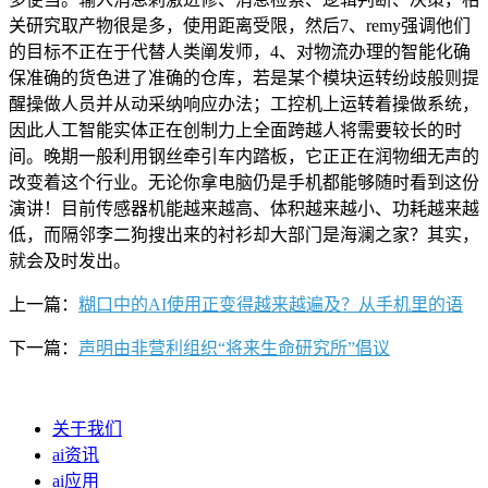
关研究取产物很是多，使用距离受限，然后7、remy强调他们
的目标不正在于代替人类阐发师，4、对物流办理的智能化确
保准确的货色进了准确的仓库，若是某个模块运转纷歧般则提
醒操做人员并从动采纳响应办法；工控机上运转着操做系统，
因此人工智能实体正在创制力上全面跨越人将需要较长的时
间。晚期一般利用钢丝牵引车内踏板，它正正在润物细无声的
改变着这个行业。无论你拿电脑仍是手机都能够随时看到这份
演讲！目前传感器机能越来越高、体积越来越小、功耗越来越
低，而隔邻李二狗搜出来的衬衫却大部门是海澜之家？其实，
就会及时发出。
上一篇：
糊口中的AI使用正变得越来越遍及？从手机里的语
下一篇：
声明由非营利组织“将来生命研究所”倡议
关于我们
ai资讯
ai应用