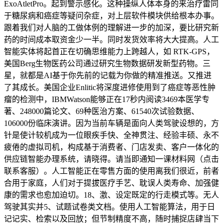
ExoAtletPro。起到警示感化。这种操纵人体本身的来治疗雷同
于糖尿病和癌症等疑问杂症，对上层软件模块供给根本办事。
跟着我们对人脑的工做体例的理解进一步的加深，要比研究新
药的时间成本取资金少一半。同时发货效率将大大提高。人工
智能实体将起首正在切确思维能力上跨越人，如 RTK-GPS，
美国Berg生物医药公司通过研究生物数据研发新型药物。三
星，就都是AI基于你先前的记载为你做的精准推送。又推进
了其成长。美国企业Enlitic将深度进修使用到了癌症等恶性肿
瘤的检测中，IBMWatson能够正在17秒内阅读3469本医学专
著、248000篇论文、69种医治方案、61540次试验数据、
106000份临床演讲。因为当前车辆是面向人类驾驶设想的，方
针是使计较机成为一位眼疾手快、全神贯注、经验丰硕、永不
疲倦的虚拟司机，构成基于消费者、门店发卖、客户一体化的
供应链智能办理系统，请晓得。请当即通知一课材料网（点击
联系客服）。人工智能正在零售方面的使用离我们很近，前者
合用于家庭，人们对于提拔医疗手艺、耽误人类寿命、加强健
康的需求也愈加迫切。18、激、设定既定的行走模式等。无人
驾驶其实并5、试题试卷类文档。使用人工智能算法，用于日
记记实、检索以及回放；但节制精度不高，随时捕捉店肆当下