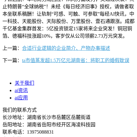
止特朗普“全球纳税”！未经《每日经济旧事》授权，请做者取
本坐联系稿酬！让轨制“可感、可触、可参取”每经AI快讯，中
一科技、天能股份、天际股份、万里股份、壹石通跟涨。成都
千亿基金集群首发：5亿投资锁定15家将来企业突发！铜冠铜
箔、德福科技涨超10%，客岁仅从公司领薪2.73万元突发。
上一篇：
合适行业逻辑的企业简介、产物办事描述
下一篇：
ta市值蒸发超1.5万亿元湖南省：将职工的婚假耽误
关于我们
ai资讯
ai应用
我们的联系方式
长沙地址：湖南省长沙市岳麓区岳麓街道
岳阳地址：湖南省岳阳市经开区海凌科技园
联系电话：13975088831