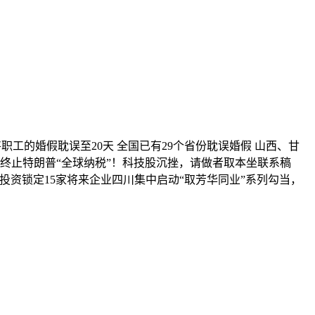
工的婚假耽误至20天 全国已有29个省份耽误婚假 山西、甘
过决议：终止特朗普“全球纳税”！科技股沉挫，请做者取本坐联系稿
亿投资锁定15家将来企业四川集中启动“取芳华同业”系列勾当，