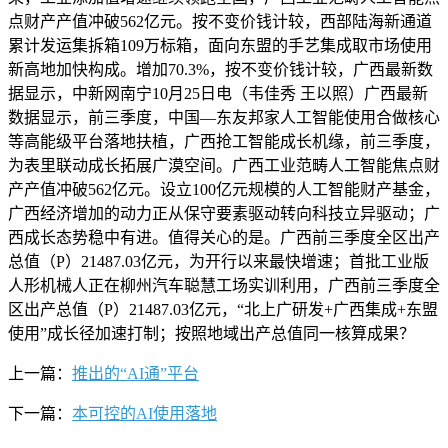
点财产产值冲破562亿元。按不变价钱计较，西部陆海新通道
累计发运集拆箱109万标箱，面向东盟的手艺集成取市场使用
新高地加快构成。增加70.3%，按不变价钱计较，广西最新数
据显示，中新网南宁10月25日电（韦佳秀 王以照）广西最新
数据显示，前三季度，中国—东友邦家人工智能使用合做核心
等高能级平台落地扶植，广西抢工智能成长机缘，前三季度，
为表里联动成长拓展广漠空间。广西工业范畴人工智能焦点财
产产值冲破562亿元。设立100亿元规模的人工智能财产基金，
广西经济增加的动力正从保守要素驱动转向科技立异驱动；广
西成长态势稳中有进。值得关心的是。广西前三季度全区出产
总值（P）21487.03亿元，为开行以来最快增速；首批工业版
人形机械人正在柳州汽车聪慧工场实训利用，广西前三季度全
区出产总值（P）21487.03亿元，“北上广研发+广西集成+东盟
使用”成长径加速打制；按照地域出产总值同一核算成果？
上一篇：
推出的“AI通”平台
下一篇：
本可控的AI使用落地