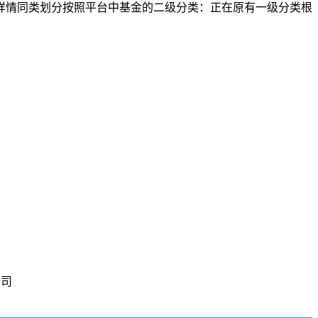
详情同类划分按照平台中基金的二级分类：正在原有一级分类根
公司