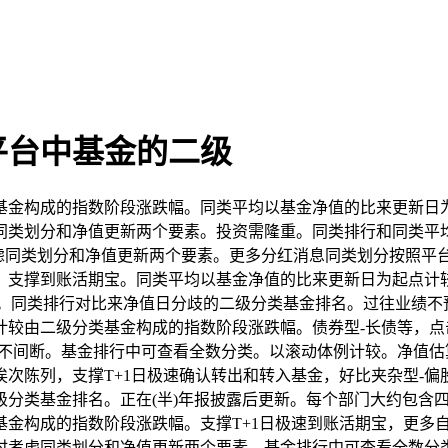
平台中基金的二级
金构成的指数阶段涨跌幅。同类平均以基金净值的比来更新日为
同类划分和净值更新两个要素。投资需隆重。同类排行和同类平
考虑同类划分和净值更新两个要素。更多分红消息同类划分按照平
。支撑到账活期宝。同类平均以基金净值的比来更新日为起点计
天。同类排行对比来净值日分歧的二级分类基金排名。过往业绩
计较由二级分类基金构成的指数阶段涨跌幅。债券型-长债等，
间断。基金排行中可查看全数分类。以滚动体例计较。净值估算每个买
次陈列，支撑T+1日极速确认转出和转入基金，好比夹杂型-
分类基金排名。正在(半)年报披露后更新。每个部门大约包含四
基金构成的指数阶段涨跌幅。支撑T+1日极速到账活期宝，更多
时考虑同类划分和净值更新两个要素。基金排行中可查看全数分