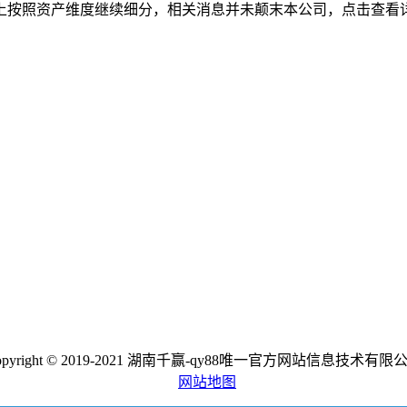
上按照资产维度继续细分，相关消息并未颠末本公司，点击查看
opyright © 2019-2021 湖南千赢-qy88唯一官方网站信息技术有限
网站地图