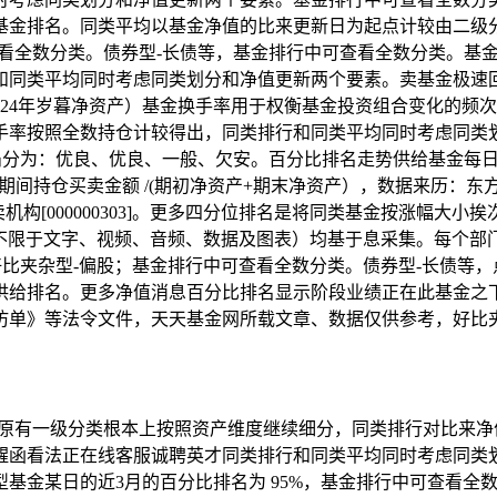
基金排名。同类平均以基金净值的比来更新日为起点计较由二级
查看全数分类。债券型-长债等，基金排行中可查看全数分类。基
和同类平均同时考虑同类划分和净值更新两个要素。卖基金极速回
净资产 + 24年岁暮净资产）基金换手率用于权衡基金投资组合变
手率按照全数持仓计较得出，同类排行和同类平均同时考虑同类划
凸分为：优良、优良、一般、欠安。百分比排名走势供给基金每
间持仓买卖金额 /(期初净资产+期末净资产），数据来历：东方财富C
卖机构[000000303]。更多四分位排名是将同类基金按涨幅
罗但不限于文字、视频、音频、数据及图表）均基于息采集。每个部门大约
好比夹杂型-偏股；基金排行中可查看全数分类。债券型-长债等
供给排名。更多净值消息百分比排名显示阶段业绩正在此基金之
仿单》等法令文件，天天基金网所载文章、数据仅供参考，好比
在原有一级分类根本上按照资产维度继续细分，同类排行对比来净
醒函看法正在线客服诚聘英才同类排行和同类平均同时考虑同类
基金某日的近3月的百分比排名为 95%，基金排行中可查看全