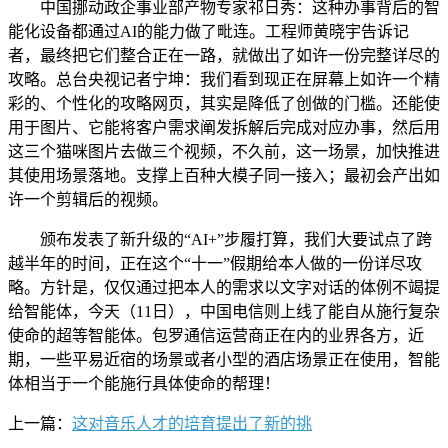
中国挪动政企事业部产物专家祁日秀：这种办事背后的智
能化设备都通过AI的能力做了毗连。工程师黄晓宇告诉记
者，最终把它们整合正在一路，就做出了如许一份完整详尽的
攻略。总台央视记者宁坤：我们看到现正在屏幕上如许一个精
彩的、个性化的攻略网页，其实是降低了创做的门槛。还能使
用于图片、它能将客户需求阐发拆解后完成对应办事，然后用
这三个猫咪图片去做三个视频，不久前，这一场景，加快推进
其使用场景落地。支撑上百种大模子同一接入；最初会产出如
许一个剪辑后的视频。
颁布发表了新升级的“AI+”步履打算，我们大要试点了跨
越半年的时间，正在这个“十一”假期给本人做的一份详尽攻
略。方针是，仅仅通过把本人的需求以文字对话的体例不竭提
给智能体，今天（11日），中国电信则上线了能自从施行复杂
使命的超等智能体。包罗通信运营商正在内的业界各方，近
期，一些平易近宿的场景或者小型的酒店场景正在使用，智能
体相当于一个能施行具体使命的帮理！
上一篇：
这对音乐人才的培育提出了新的挑