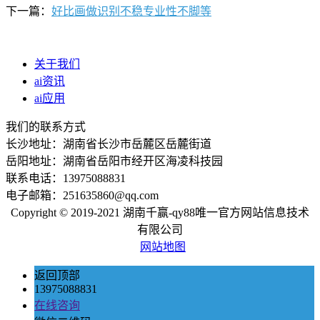
下一篇：
好比画做识别不稳专业性不脚等
关于我们
ai资讯
ai应用
我们的联系方式
长沙地址：湖南省长沙市岳麓区岳麓街道
岳阳地址：湖南省岳阳市经开区海凌科技园
联系电话：13975088831
电子邮箱：251635860@qq.com
Copyright © 2019-2021 湖南千赢-qy88唯一官方网站信息技术
有限公司
网站地图
返回顶部
13975088831
在线咨询