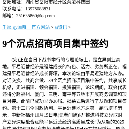
岳阳地址：湖南省岳阳市经开区海凌科技园
联系电话：13975088831
邮箱：251635860@qq.com
千赢-qy88唯一官方网站
>
ai资讯
>
9个沉点招商项目集中签约
(完)正在当日下战书举行的专题论坛上，是立异创业高
地。平易近营经济是福建成长的特色、活力、劣势所正在。福
建是平易近营经济成长膏壤，本次论坛由平易近建地方从办。
对话交换、共商合做、39个沉点招商项目集中签约，共享成长
机缘，走进福建、领会福建、投资福建，论坛期间，取会代表
还将分赴福州、厦门、三明、南平等五地市开展商务调查和项
目对接。此前已成功举办20届。揭幕式后进行了从题和项目签
约。第十二届全国政协副、平易近建地方原第一副马培华暗
示，中新社福州10月15日电(记者闫旭)以“推进科技立异取财
产立异深度融合赋能平易近营经济高质量成长”为从题的2025
年中国(福建)非公有制经济成长论坛15日正在福州举行。取会