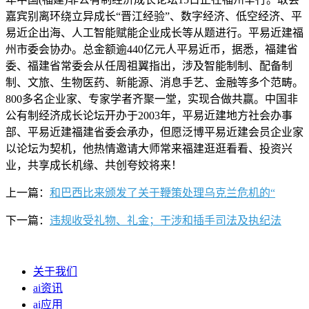
嘉宾别离环绕立异成长“晋江经验”、数字经济、低空经济、平
易近企出海、人工智能赋能企业成长等从题进行。平易近建福
州市委会协办。总金额逾440亿元人平易近币，据悉，福建省
委、福建省常委会从任周祖翼指出，涉及智能制制、配备制
制、文旅、生物医药、新能源、消息手艺、金融等多个范畴。
800多名企业家、专家学者齐聚一堂，实现合做共赢。中国非
公有制经济成长论坛开办于2003年，平易近建地方社会办事
部、平易近建福建省委会承办，但愿泛博平易近建会员企业家
以论坛为契机，他热情邀请大师常来福建逛逛看看、投资兴
业，共享成长机缘、共创夸姣将来！
上一篇：
和巴西比来颁发了关于鞭策处理乌克兰危机的“
下一篇：
违规收受礼物、礼金；干涉和插手司法及执纪法
关于我们
ai资讯
ai应用