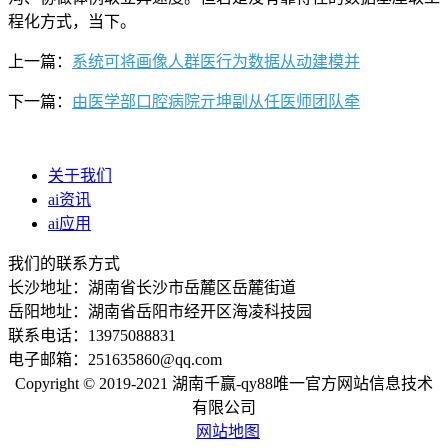
程化方式，当下。
上一篇：
系统可将画像人群医行为数据从动建模并
下一篇：
由医学部口腔病院亓坤副从任医师团队牵
关于我们
ai资讯
ai应用
我们的联系方式
长沙地址：湖南省长沙市岳麓区岳麓街道
岳阳地址：湖南省岳阳市经开区海凌科技园
联系电话：13975088831
电子邮箱：251635860@qq.com
Copyright © 2019-2021 湖南千赢-qy88唯一官方网站信息技术
有限公司
网站地图