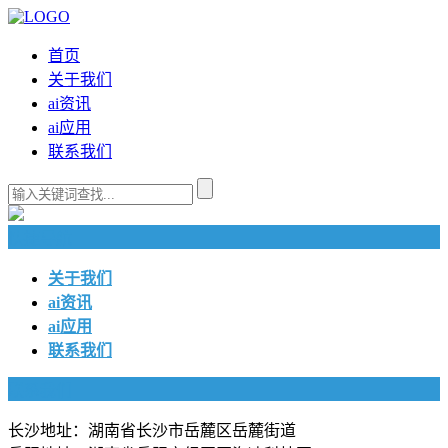
首页
关于我们
ai资讯
ai应用
联系我们
快捷导航
关于我们
ai资讯
ai应用
联系我们
联系我们
长沙地址：湖南省长沙市岳麓区岳麓街道