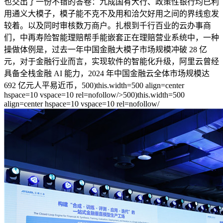
也交出了一份不错的答卷：九成国有大行、政策性银行均已利
用通义大模子，模子能不克不及用和洽欠好用之间的界线愈发
较着。以及同时审核数万商户。扎根到千行百业的云办事商
们，中再寿险智能理赔帮手能嵌套正在理赔营业系统中，一种
操做体例是，过去一年中国金融大模子市场规模冲破 28 亿
元，对于金融行业而言，实现软件的智能化升级，阿里云曾经
具备全栈金融 AI 能力，2024 年中国金融云全体市场规模达
692 亿元人平易近币，500)this.width=500 align=center
hspace=10 vspace=10 rel=nofollow/>500)this.width=500
align=center hspace=10 vspace=10 rel=nofollow/