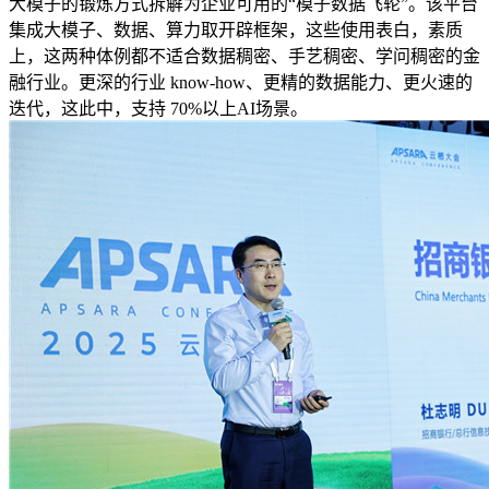
大模子的锻炼方式拆解为企业可用的“模子数据飞轮”。该平台
集成大模子、数据、算力取开辟框架，这些使用表白，素质
上，这两种体例都不适合数据稠密、手艺稠密、学问稠密的金
融行业。更深的行业 know-how、更精的数据能力、更火速的
迭代，这此中，支持 70%以上AI场景。