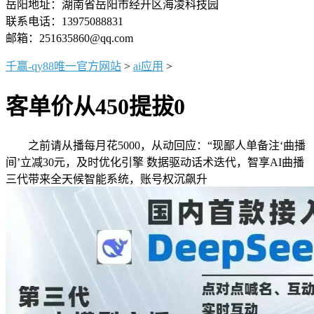
岳阳地址：湖南省岳阳市经开区海凌科技园
联系电话：13975088831
邮箱：251635860@qq.com
千赢-qy88唯一官方网站
>
ai应用
>
客单价从450提拔0
之前请从播每月花5000，从动回应：“现鄙人单备注‘曲播
间’立减30元，及时优化引擎 数据驱动话术迭代，智享AI曲播
三代带来全天候智能系统，账号权沉飙升