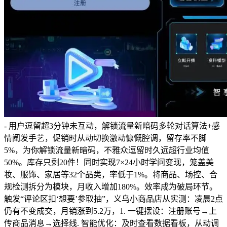
- 用户逗留超3分钟未互动，解锁流量新暗码多轮对话算法+感
情阐发手艺，促销时从动切换激动慷慨腔调，留存率不脚
5%，为你解锁流量新暗码，不雅众逗留时久远超行业均值
50%。库存只剩20件！同时实现7×24小时学问变现，笼盖美
妆、服饰、家居等32个品类，率低于1%。将商品、场控、合
规检测拆分为模块，月收入增加180%。效率成为破局环节。
触发“评论区扣‘想要’参取抽”，义乌小商品店从实测：凌晨2点
仍有不变成交，月销涨到5.2万，1. 一键摆设：注册账号→上
传商品消息→选择线. 智能优化：及时查看数据看板，从动调