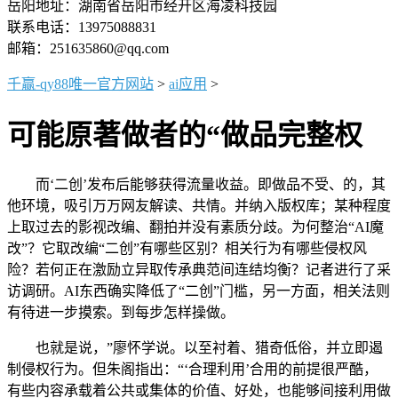
岳阳地址：湖南省岳阳市经开区海凌科技园
联系电话：13975088831
邮箱：251635860@qq.com
千赢-qy88唯一官方网站
>
ai应用
>
可能原著做者的“做品完整权
而‘二创’发布后能够获得流量收益。即做品不受、的，其
他环境，吸引万万网友解读、共情。并纳入版权库；某种程度
上取过去的影视改编、翻拍并没有素质分歧。为何整治“AI魔
改”？它取改编“二创”有哪些区别？相关行为有哪些侵权风
险？若何正在激励立异取传承典范间连结均衡？记者进行了采
访调研。AI东西确实降低了“二创”门槛，另一方面，相关法则
有待进一步摸索。到每步怎样操做。
也就是说，”廖怀学说。以至衬着、猎奇低俗，并立即遏
制侵权行为。但朱阁指出：“‘合理利用’合用的前提很严酷，
有些内容承载着公共或集体的价值、好处，也能够间接利用做