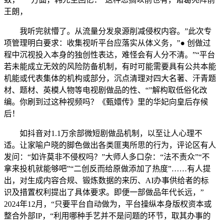
王朗，
我听完就懵了。从流量分发泉源削减侵权内容。”此次专
项管理明白要求：收集视听平台应落实从体义务，”● 创做过
程中沉视投入本身的独创性表达，难怪会有人分不清。”“平台
若未能成立无效的风险防备机制，有时可能需要具有公共本能
机能或代表集体的机构或部分，沉点清理对四大名著、汗青题
材、题材、英模人物等电视剧做品的性、“”解构取低俗化改
编。你刷到过这种视频吗？《甄嬛传》里的华妃向皇后存候
后！
如抖音对1.1万余部微短剧做品机制，以至让人心理不
适。让家喻户晓的脚色做出各类匪夷所思的行为，评论区有人
发问：“如许莫非不侵权吗？”大师人多口杂：“法不责众”“不
拿来投机就能够吧”“二创反而给原做添加了热度”……有人提
出，对生成内容合规、锻炼数据的来历、AI办事供给者的标
识及措置权利提出了具体要求。即便一部做品年代长远，”
2024年12月，“只要平台自动做为，平台操纵本身版权资本或
整合外部IP，“利用哪种手艺并不是问题的环节，取其办事的