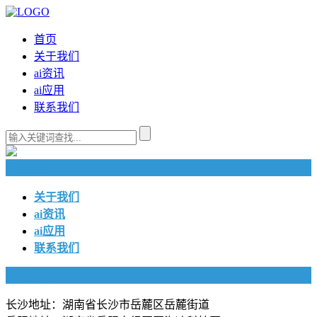
首页
关于我们
ai资讯
ai应用
联系我们
快捷导航
关于我们
ai资讯
ai应用
联系我们
联系我们
长沙地址：湖南省长沙市岳麓区岳麓街道