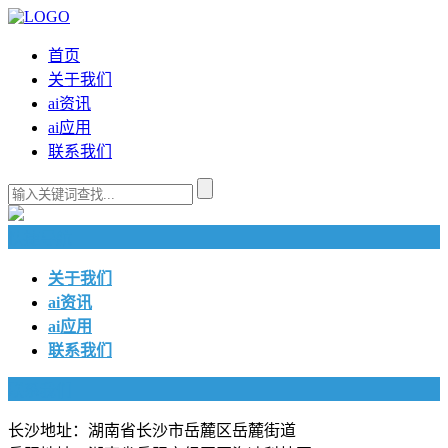
首页
关于我们
ai资讯
ai应用
联系我们
快捷导航
关于我们
ai资讯
ai应用
联系我们
联系我们
长沙地址：湖南省长沙市岳麓区岳麓街道