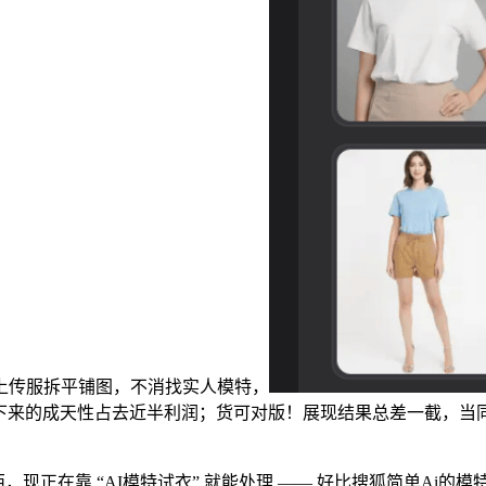
上传服拆平铺图，不消找实人模特，
品拍下来的成天性占去近半利润；货可对版！展现结果总差一截，
，现正在靠 “AI模特试衣” 就能处理 —— 好比搜狐简单Ai