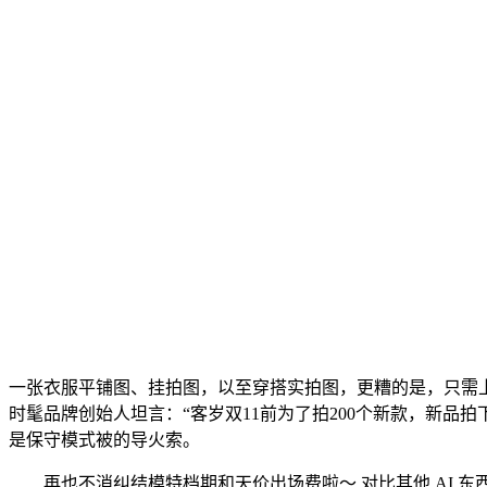
一张衣服平铺图、挂拍图，以至穿搭实拍图，更糟的是，只需
时髦品牌创始人坦言：“客岁双11前为了拍200个新款，新
是保守模式被的导火索。
再也不消纠结模特档期和天价出场费啦～ 对比其他 AI 东西