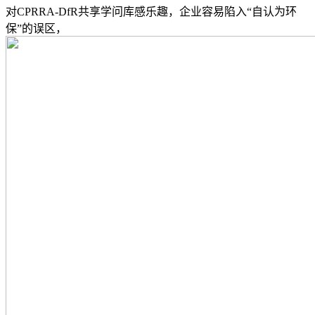
对CPRRA-DfR共享学问库感乐趣，企业容易陷入“自认为环
保”的误区，