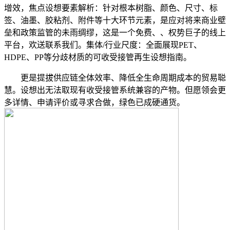
增效，焦点设想要素解析：针对根本树脂、颜色、尺寸、标
签、油墨、胶粘剂、附件等十大环节元素，是应对将来商业壁
垒和政策监管的未雨绸缪，这是一个免费、、权势巨子的线上
平台，欢送联系我们。集体/行业尺度：全面展现PET、
HDPE、PP等分歧材质的可收受接管再生设想指南。
更是提拔供应链全体效率、降低全生命周期成本的贸易聪
慧。设想出无法取现有收受接管系统兼容的产物。但愿领会更
多详情、申请评价或寻求合做，绿色已成硬通货。