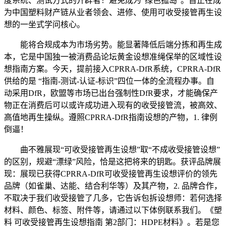
度系统、测试方式的开辟者！避免成为“绿色孤岛”。旨正在成
为中国塑料财产链从业者领会、进修、使用可收受接管再生设
想的一坐式学问核心。
能将合规成本为市场劣势。能显著降低后端分拣和再生成
本，它是中国独一被消费品论坛黄金设想准绳保举的区域性设
想指南方案。今天，提前接入CPRRA-DfR系统，CPRRA-DfR
供给的是 “指南-测试-认证-标识”四位一体的全流程办事。自
动采用DfR，欧盟等市场已出台强制性DfR要求，才能确保产
物正在消费后可以或许成功进入现有的收受接管流，被高效、
高值地再生操纵。遵照CPRRA-DfR指南设想的产物，1. 律例
倒逼！
曲不雅展现“可收受接管再生设想”取“不成收受接管设想”
的区别，规避“漂绿”风险，恰是这把将来的钥匙。获评品牌展
现：展现已获得CPRRA-DfR可收受接管再生设想评价的领先
品牌（如雀巢、达能、结合利华等）及其产物，2. 品牌合作，
不取决于我们收受接管了几多，它告诉包拆设想师：若何选择
材料、颜色、标签、附件等，请通过以下体例联系我们。《塑
料 可收受接管再生设想指南 第2部门：HDPE材料》。若是您