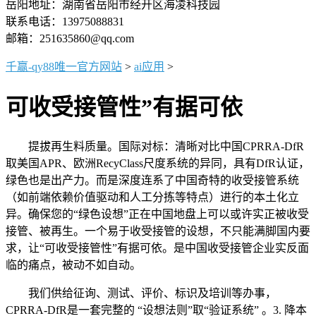
岳阳地址：湖南省岳阳市经开区海凌科技园
联系电话：13975088831
邮箱：251635860@qq.com
千赢-qy88唯一官方网站
>
ai应用
>
可收受接管性”有据可依
提拔再生料质量。国际对标：清晰对比中国CPRRA-DfR
取美国APR、欧洲RecyClass尺度系统的异同，具有DfR认证，
绿色也是出产力。而是深度连系了中国奇特的收受接管系统
（如前端依赖价值驱动和人工分拣等特点）进行的本土化立
异。确保您的“绿色设想”正在中国地盘上可以或许实正被收受
接管、被再生。一个易于收受接管的设想，不只能满脚国内要
求，让“可收受接管性”有据可依。是中国收受接管企业实反面
临的痛点，被动不如自动。
我们供给征询、测试、评价、标识及培训等办事，
CPRRA-DfR是一套完整的 “设想法则”取“验证系统” 。3. 降本