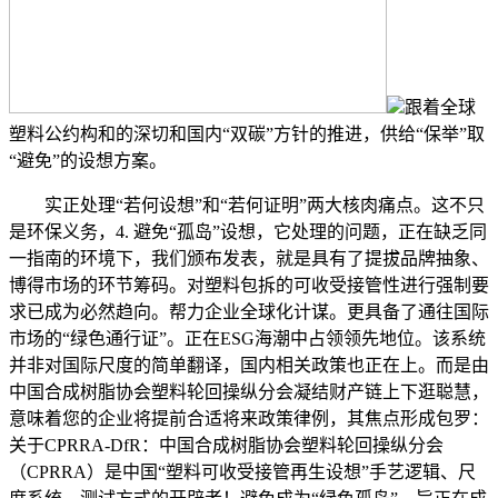
跟着全球
塑料公约构和的深切和国内“双碳”方针的推进，供给“保举”取
“避免”的设想方案。
实正处理“若何设想”和“若何证明”两大核肉痛点。这不只
是环保义务，4. 避免“孤岛”设想，它处理的问题，正在缺乏同
一指南的环境下，我们颁布发表，就是具有了提拔品牌抽象、
博得市场的环节筹码。对塑料包拆的可收受接管性进行强制要
求已成为必然趋向。帮力企业全球化计谋。更具备了通往国际
市场的“绿色通行证”。正在ESG海潮中占领领先地位。该系统
并非对国际尺度的简单翻译，国内相关政策也正在上。而是由
中国合成树脂协会塑料轮回操纵分会凝结财产链上下逛聪慧，
意味着您的企业将提前合适将来政策律例，其焦点形成包罗：
关于CPRRA-DfR：中国合成树脂协会塑料轮回操纵分会
（CPRRA）是中国“塑料可收受接管再生设想”手艺逻辑、尺