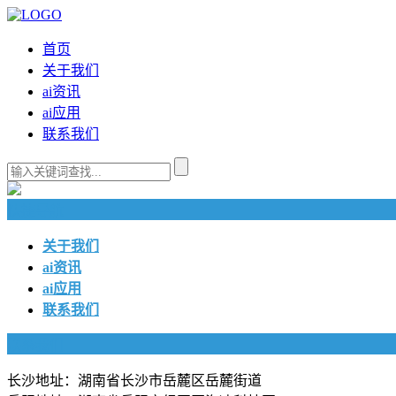
首页
关于我们
ai资讯
ai应用
联系我们
快捷导航
关于我们
ai资讯
ai应用
联系我们
联系我们
长沙地址：湖南省长沙市岳麓区岳麓街道