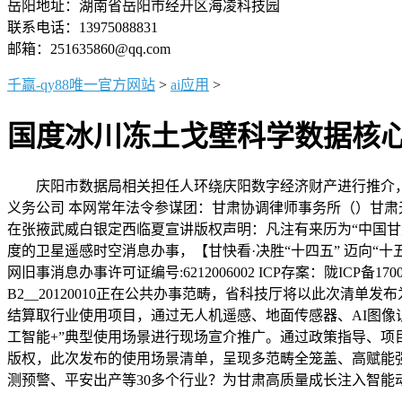
岳阳地址：湖南省岳阳市经开区海凌科技园
联系电话：13975088831
邮箱：251635860@qq.com
千赢-qy88唯一官方网站
>
ai应用
>
国度冰川冻土戈壁科学数据核心
庆阳市数据局相关担任人环绕庆阳数字经济财产进行推介，鞭
义务公司 本网常年法令参谋团：甘肃协调律师事务所（）甘肃
在张掖武威白银定西临夏宣讲版权声明：凡注有来历为“中国甘
度的卫星遥感时空消息办事，【甘快看·决胜“十四五” 迈向“
网旧事消息办事许可证编号:6212006002 ICP存案：陇ICP备1
B2__20120010正在公共办事范畴，省科技厅将以此次清
结算取行业使用项目，通过无人机遥感、地面传感器、AI图像
工智能+”典型使用场景进行现场宣介推广。通过政策指导、项
版权，此次发布的使用场景清单，呈现多范畴全笼盖、高赋能
测预警、平安出产等30多个行业？为甘肃高质量成长注入智能