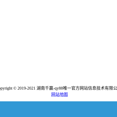
opyright © 2019-2021 湖南千赢-qy88唯一官方网站信息技术有限
网站地图