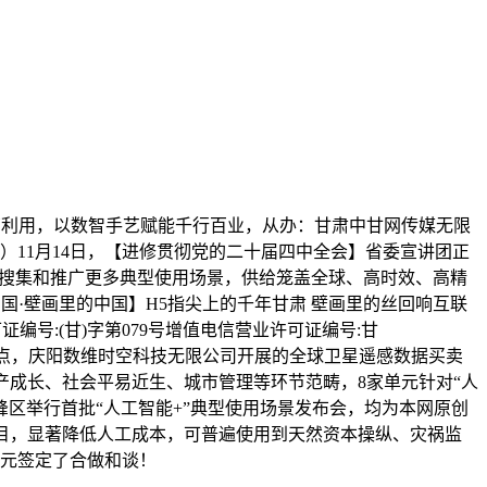
药利用，以数智手艺赋能千行百业，从办：甘肃中甘网传媒无限
）11月14日，【进修贯彻党的二十届四中全会】省委宣讲团正
续搜集和推广更多典型使用场景，供给笼盖全球、高时效、高精
中国·壁画里的中国】H5指尖上的千年甘肃 壁画里的丝回响互联
营许可证编号:(甘)字第079号增值电信营业许可证编号:甘
办事痛点，庆阳数维时空科技无限公司开展的全球卫星遥感数据买卖
产成长、社会平易近生、城市管理等环节范畴，8家单元针对“人
区举行首批“人工智能+”典型使用场景发布会，均为本网原创
目，显著降低人工成本，可普遍使用到天然资本操纵、灾祸监
单元签定了合做和谈！