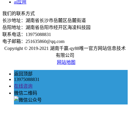
ai应用
我们的联系方式
长沙地址：湖南省长沙市岳麓区岳麓街道
岳阳地址：湖南省岳阳市经开区海凌科技园
联系电话：13975088831
电子邮箱：251635860@qq.com
Copyright © 2019-2021 湖南千赢-qy88唯一官方网站信息技术
有限公司
网站地图
返回顶部
13975088831
在线咨询
微信二维码