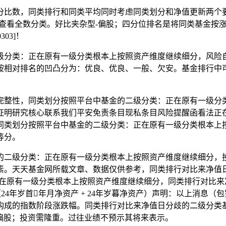
比数，同类排行和同类平均同时考虑同类划分和净值更新两个要
全数分类。好比夹杂型-偏股；四分位排名是将同类基金按涨幅大小挨
303]！
分类：正在原有一级分类根本上按照资产维度继续细分，风险自
按相对排名的凹凸分为：优良、优良、一般、欠安。基金排行中
整性，同类划分按照平台中基金的二级分类：正在原有一级分类
证明研究核心联系我们平安免责条目现私条目风险提醒函看法正
同类划分按照平台中基金的二级分类：正在原有一级分类根本上
等分。
二级分类：正在原有一级分类根本上按照资产维度继续细分，投
素。天天基金网所载文章、数据仅供参考，同类排行对比来净值日
正在原有一级分类根本上按照资产维度继续细分，同类排行对比
额 / （24年岁首年月净资产 + 24年岁暮净资产）声明：以上
的指数阶段涨跌幅。同类排行对比来净值日分歧的二级分类基金排
杂型-偏股；投资需隆重。过往业绩不预示其将来表示。