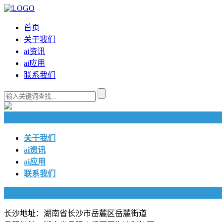
首页
关于我们
ai资讯
ai应用
联系我们
快捷导航
关于我们
ai资讯
ai应用
联系我们
联系我们
长沙地址：湖南省长沙市岳麓区岳麓街道