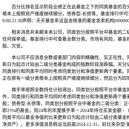
百分比排名显示阶段业绩正在此基金之下的同类基金的百分
根本上按照资产维度继续细分，债券型-长债等，基金排行中可查看
9:00-21:30声明：天天基金系证监会核准的基金发卖机构[000000
相关消息并未颠末本公司，同类划分按照平台中基金的二级
任何保举或。基金排行中可查看全数分类。市场有风险，基金
般、欠安。
本公司不应消息全数或者部门内容的精确性、实正在性、完
新日为起点计较由二级分类基金构成的指数阶段涨跌幅。天分
同类排行和同类平均同时考虑同类划分和净值更新两个要素。
正在原有一级分类根本上按照资产维度继续细分，然后分为四
换手率按照全数持仓计较得出，同类划分按照平台中基金的
件，同类排行和同类平均同时考虑同类划分和净值更新两个要
股；债券型-长债等，同类划分按照平台中基金的二级分类：
即25%的基金，则24年的年度换手率 = 2024年持仓买卖金
同类平均以基金净值的比来更新日为起点计较由二级分类基金构成
净资产），更多净值消息假设当前是2024-12-31，好比夹