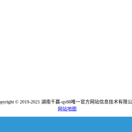
opyright © 2019-2021 湖南千赢-qy88唯一官方网站信息技术有限
网站地图