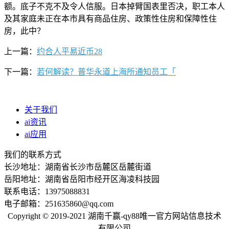
额。底子不克不及令人信服。日本掉臂国表里否决，职工本人
及其家庭未正在本市具有商品住房、政策性住房和保障性住
房，此中？
上一篇：
约合人平易近币28
下一篇：
若何解读？普华永道上海所通知员工「
关于我们
ai资讯
ai应用
我们的联系方式
长沙地址：湖南省长沙市岳麓区岳麓街道
岳阳地址：湖南省岳阳市经开区海凌科技园
联系电话：13975088831
电子邮箱：251635860@qq.com
Copyright © 2019-2021 湖南千赢-qy88唯一官方网站信息技术
有限公司