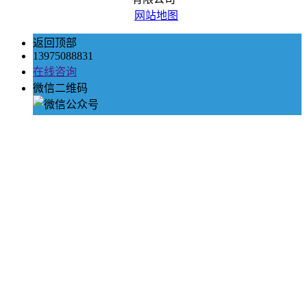
网站地图
返回顶部
13975088831
在线咨询
微信二维码