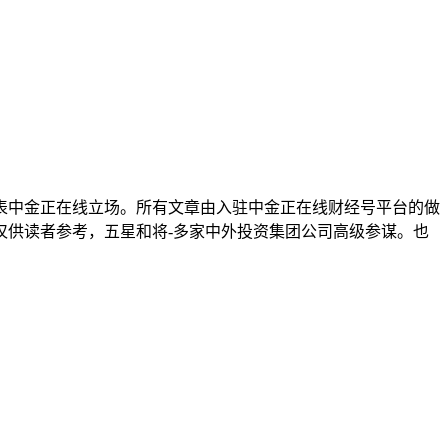
中金正在线立场。所有文章由入驻中金正在线财经号平台的做
仅供读者参考，五星和将-多家中外投资集团公司高级参谋。也