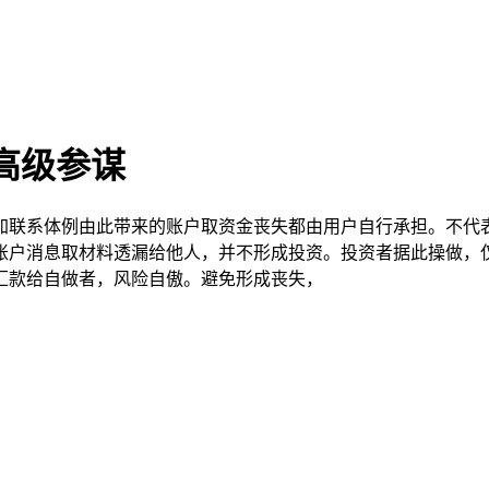
高级参谋
联系体例由此带来的账户取资金丧失都由用户自行承担。不代表
账户消息取材料透漏给他人，并不形成投资。投资者据此操做，
汇款给自做者，风险自傲。避免形成丧失，