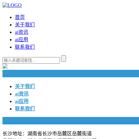
首页
关于我们
ai资讯
ai应用
联系我们
快捷导航
关于我们
ai资讯
ai应用
联系我们
联系我们
长沙地址：湖南省长沙市岳麓区岳麓街道