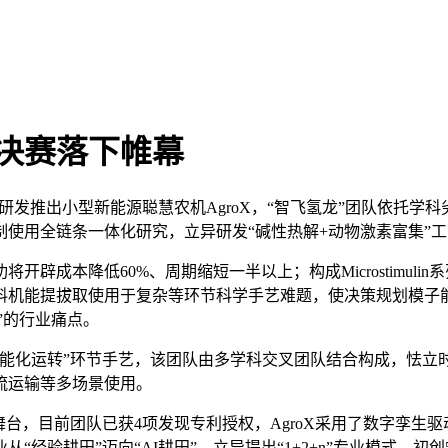
决赛落下帷幕
发推出小型新能源聪慧农机AgroX，“智飞氢龙”团队依托学
使用全链条一体化研究，立异研发“碱性热解+动物激素富集”
成本降低60%、周期缩短一半以上；构成Microstimuli
料机能提拔取使用于复杂等环节科学手艺难题，使决策规划模子
”的行业痛点。
化运转”环节手艺，该团队由多学科交叉团队结合构成，怯立
流运输等多场景使用。
，目前团队已获4项发现专利授权，AgroX采用了数字孪生
经验耕田”迈向“AI耕田”。立异提出“1+2+n”专业模式、