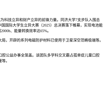
为科技立异和财产立异的前锋力量。同济大学7支步队入围总
中国国际大学生立异大赛（2025）总决赛落下帷幕，实现电池能
000h、能量转换效率达65%。
局，开辟的系列电磁防护材料已使用于卫星深空范畴极端等。
口腔公益办事全笼盖。该团队多学科交叉霸占孤单症儿童口腔
援等。