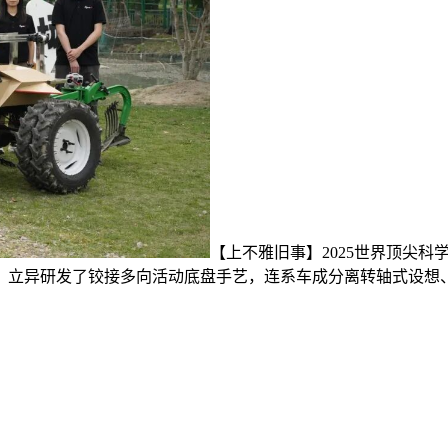
【上不雅旧事】2025世界顶尖
，立异研发了铰接多向活动底盘手艺，连系车成分离转轴式设想、