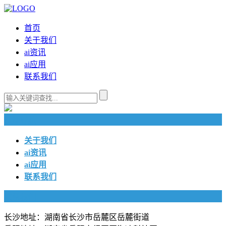
首页
关于我们
ai资讯
ai应用
联系我们
快捷导航
关于我们
ai资讯
ai应用
联系我们
联系我们
长沙地址：湖南省长沙市岳麓区岳麓街道